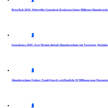
RootsTech 2026: Weltgrößte Genealogie-Konferenz bringt Millionen Ahnenforsch
2
Genealogica 2026: Zwei Wochen digitale Ahnenforschung mit Vorträgen, Worksho
3
Ahnenforschung-Update: FamilySearch veröffentlicht 18 Millionen neue Datensätz
4