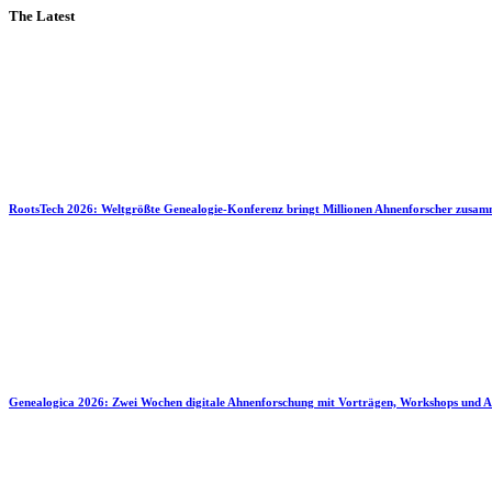
The Latest
RootsTech 2026: Weltgrößte Genealogie-Konferenz bringt Millionen Ahnenforscher zusa
Genealogica 2026: Zwei Wochen digitale Ahnenforschung mit Vorträgen, Workshops und A