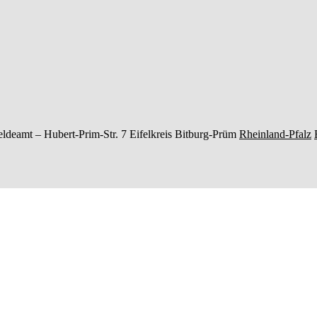
ldeamt –
Hubert-Prim-Str. 7
Eifelkreis Bitburg-Prüm
Rheinland-Pfalz