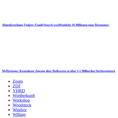
Ahnenforschung-Update: FamilySearch veröffentlicht 18 Millionen neue Datensätze
MyHeritage: Kostenloser Zugang über Halloween zu über 1,5 Milliarden Sterberegistern
Zoom
ZDF
YHRD
Wortherkunft
Workshop
Woodstock
Windsor
William