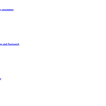
er zusammen
ps und Austausch
e