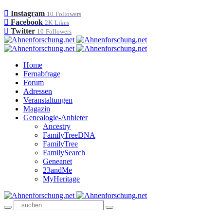
Instagram
10
Followers
Facebook
2K
Likes
Twitter
10
Followers
Home
Fernabfrage
Forum
Adressen
Veranstaltungen
Magazin
Genealogie-Anbieter
Ancestry
FamilyTreeDNA
FamilyTree
FamilySearch
Geneanet
23andMe
MyHeritage