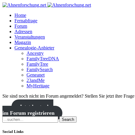
Home
Fernabfrage
Forum
Adressen
Veranstaltungen
Magazin
Genealogie-Anbieter
Ancestry
FamilyTreeDNA
FamilyTree
FamilySearch
Geneanet
23andMe
MyHeritage
Sie sind noch nicht im Forum angemeldet? Stellen Sie jetzt ihre Frag
Jetzt kostenlos
im Forum registrieren
Search
Social Links