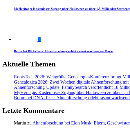
MyHeritage: Kostenloser Zugang über Halloween zu über 1,5 Milliarden Sterbereg
5
Boom bei DNA-Tests: Ahnenforschung erlebt rasant wachsenden Markt
Aktuelle Themen
RootsTech 2026: Weltgrößte Genealogie-Konferenz bringt Mi
Genealogica 2026: Zwei Wochen digitale Ahnenforschung mit
Ahnenforschung-Update: FamilySearch veröffentlicht 18 Milli
MyHeritage: Kostenloser Zugang über Halloween zu über 1,5 Mi
Boom bei DNA-Tests: Ahnenforschung erlebt rasant wachsend
Letzte Kommentare
Martin
zu
Ahnenforschung bei Elon Musk: Eltern, Geschwister