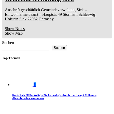
Anschrift geschäftlich
Gemeindeverwaltung Siek
–
Einwohnermeldeamt –
Hauptstr. 49
Stormarn
Schleswig-
Holstein
Siek
22962
Germany
Show Notes
Show Map
|
Suchen
Suchen
Top Themen
1
RootsTech 2026: Weltgrößte Genealogie-Konferenz bringt Millionen
Ahnenforscher zusammen