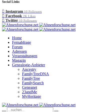
Social Links
Instagram
10
Followers
Facebook
2K
Likes
Twitter
10
Followers
Home
Fernabfrage
Forum
Adressen
Veranstaltungen
Magazin
Genealogie-Anbieter
Ancestry
FamilyTreeDNA
FamilyTree
FamilySearch
Geneanet
23andMe
MyHeritage