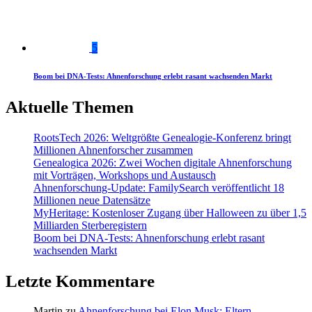
5
Boom bei DNA-Tests: Ahnenforschung erlebt rasant wachsenden Markt
Aktuelle Themen
RootsTech 2026: Weltgrößte Genealogie-Konferenz bringt
Millionen Ahnenforscher zusammen
Genealogica 2026: Zwei Wochen digitale Ahnenforschung
mit Vorträgen, Workshops und Austausch
Ahnenforschung-Update: FamilySearch veröffentlicht 18
Millionen neue Datensätze
MyHeritage: Kostenloser Zugang über Halloween zu über 1,5
Milliarden Sterberegistern
Boom bei DNA-Tests: Ahnenforschung erlebt rasant
wachsenden Markt
Letzte Kommentare
Martin
zu
Ahnenforschung bei Elon Musk: Eltern,