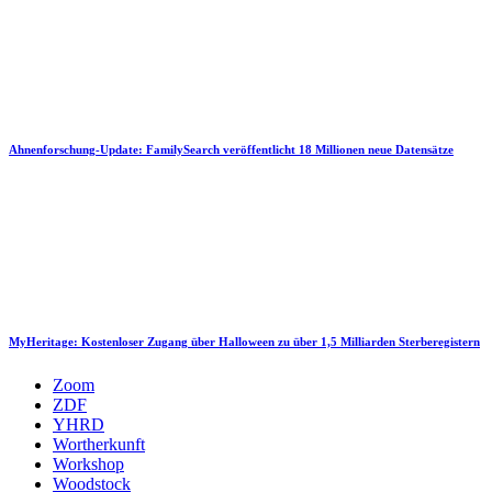
Ahnenforschung-Update: FamilySearch veröffentlicht 18 Millionen neue Datensätze
MyHeritage: Kostenloser Zugang über Halloween zu über 1,5 Milliarden Sterberegistern
Zoom
ZDF
YHRD
Wortherkunft
Workshop
Woodstock