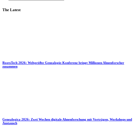
The Latest
RootsTech 2026: Weltgrößte Genealogie-Konferenz bringt Millionen Ahnenforscher
zusammen
Genealogica 2026: Zwei Wochen digitale Ahnenforschung mit Vorträgen, Workshops und
Austausch