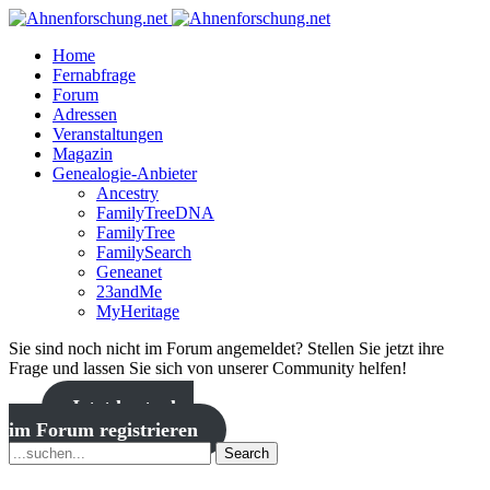
Home
Fernabfrage
Forum
Adressen
Veranstaltungen
Magazin
Genealogie-Anbieter
Ancestry
FamilyTreeDNA
FamilyTree
FamilySearch
Geneanet
23andMe
MyHeritage
Sie sind noch nicht im Forum angemeldet? Stellen Sie jetzt ihre
Frage und lassen Sie sich von unserer Community helfen!
Jetzt kostenlos
im Forum registrieren
Search