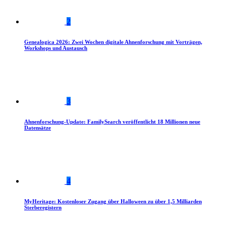
2
Genealogica 2026: Zwei Wochen digitale Ahnenforschung mit Vorträgen,
Workshops und Austausch
3
Ahnenforschung-Update: FamilySearch veröffentlicht 18 Millionen neue
Datensätze
4
MyHeritage: Kostenloser Zugang über Halloween zu über 1,5 Milliarden
Sterberegistern