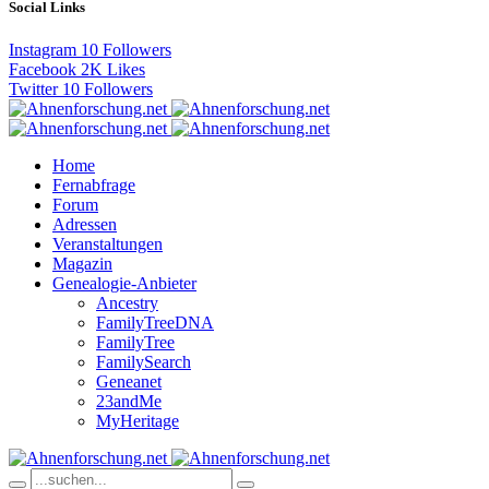
Social Links
Instagram
10
Followers
Facebook
2K
Likes
Twitter
10
Followers
Home
Fernabfrage
Forum
Adressen
Veranstaltungen
Magazin
Genealogie-Anbieter
Ancestry
FamilyTreeDNA
FamilyTree
FamilySearch
Geneanet
23andMe
MyHeritage