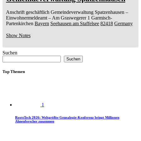
Anschrift geschäftlich
Gemeindeverwaltung Spatzenhausen
–
Einwohnermeldeamt –
Am Graswegerer 1
Garmisch-
Partenkirchen
Bayern
Seehausen am Staffelsee
82418
Germany
Show Notes
Suchen
Suchen
Top Themen
1
RootsTech 2026: Weltgrößte Genealogie-Konferenz bringt Millionen
Ahnenforscher zusammen