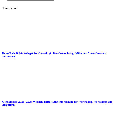
The Latest
RootsTech 2026: Weltgrößte Genealogie-Konferenz bringt Millionen Ahnenforscher
zusammen
Genealogica 2026: Zwei Wochen digitale Ahnenforschung mit Vorträgen, Workshops und
Austausch