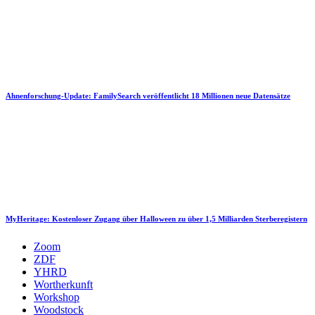
Ahnenforschung-Update: FamilySearch veröffentlicht 18 Millionen neue Datensätze
MyHeritage: Kostenloser Zugang über Halloween zu über 1,5 Milliarden Sterberegistern
Zoom
ZDF
YHRD
Wortherkunft
Workshop
Woodstock