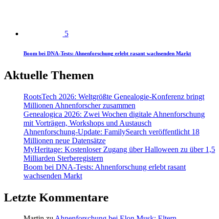
5
Boom bei DNA-Tests: Ahnenforschung erlebt rasant wachsenden Markt
Aktuelle Themen
RootsTech 2026: Weltgrößte Genealogie-Konferenz bringt
Millionen Ahnenforscher zusammen
Genealogica 2026: Zwei Wochen digitale Ahnenforschung
mit Vorträgen, Workshops und Austausch
Ahnenforschung-Update: FamilySearch veröffentlicht 18
Millionen neue Datensätze
MyHeritage: Kostenloser Zugang über Halloween zu über 1,5
Milliarden Sterberegistern
Boom bei DNA-Tests: Ahnenforschung erlebt rasant
wachsenden Markt
Letzte Kommentare
Martin
zu
Ahnenforschung bei Elon Musk: Eltern,