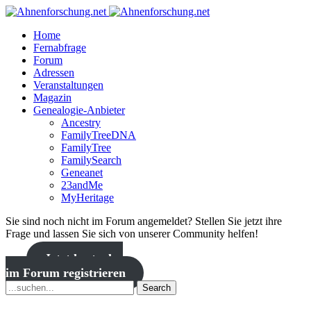
Home
Fernabfrage
Forum
Adressen
Veranstaltungen
Magazin
Genealogie-Anbieter
Ancestry
FamilyTreeDNA
FamilyTree
FamilySearch
Geneanet
23andMe
MyHeritage
Sie sind noch nicht im Forum angemeldet? Stellen Sie jetzt ihre
Frage und lassen Sie sich von unserer Community helfen!
Jetzt kostenlos
im Forum registrieren
Search