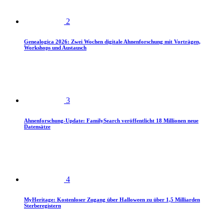
2
Genealogica 2026: Zwei Wochen digitale Ahnenforschung mit Vorträgen,
Workshops und Austausch
3
Ahnenforschung-Update: FamilySearch veröffentlicht 18 Millionen neue
Datensätze
4
MyHeritage: Kostenloser Zugang über Halloween zu über 1,5 Milliarden
Sterberegistern