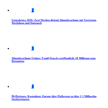
2
Genealogica 2026: Zwei Wochen digitale Ahnenforschung mit Vorträgen,
Workshops und Austausch
3
Ahnenforschung-Update: FamilySearch veröffentlicht 18 Millionen neue
Datensätze
4
MyHeritage: Kostenloser Zugang über Halloween zu über 1,5 Milliarden
Sterberegistern