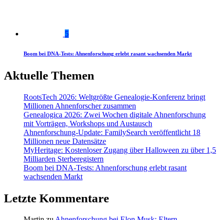
5
Boom bei DNA-Tests: Ahnenforschung erlebt rasant wachsenden Markt
Aktuelle Themen
RootsTech 2026: Weltgrößte Genealogie-Konferenz bringt
Millionen Ahnenforscher zusammen
Genealogica 2026: Zwei Wochen digitale Ahnenforschung
mit Vorträgen, Workshops und Austausch
Ahnenforschung-Update: FamilySearch veröffentlicht 18
Millionen neue Datensätze
MyHeritage: Kostenloser Zugang über Halloween zu über 1,5
Milliarden Sterberegistern
Boom bei DNA-Tests: Ahnenforschung erlebt rasant
wachsenden Markt
Letzte Kommentare
Martin
zu
Ahnenforschung bei Elon Musk: Eltern,