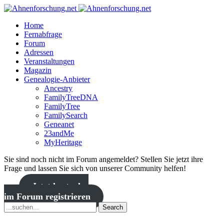
Home
Fernabfrage
Forum
Adressen
Veranstaltungen
Magazin
Genealogie-Anbieter
Ancestry
FamilyTreeDNA
FamilyTree
FamilySearch
Geneanet
23andMe
MyHeritage
Sie sind noch nicht im Forum angemeldet? Stellen Sie jetzt ihre
Frage und lassen Sie sich von unserer Community helfen!
Jetzt kostenlos
im Forum registrieren
Search