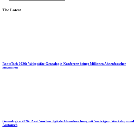
The Latest
RootsTech 2026: Weltgrößte Genealogie-Konferenz bringt Millionen Ahnenforscher
zusammen
Genealogica 2026: Zwei Wochen digitale Ahnenforschung mit Vorträgen, Workshops und
Austausch