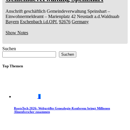
Anschrift geschäftlich
Gemeindeverwaltung Speinshart
–
Einwohnermeldeamt –
Marienplatz 42
Neustadt a.d.Waldnaab
Bayern
Eschenbach i.d.OPf.
92676
Germany
Show Notes
Suchen
Suchen
Top Themen
1
RootsTech 2026: Weltgrößte Genealogie-Konferenz bringt Millionen
Ahnenforscher zusammen