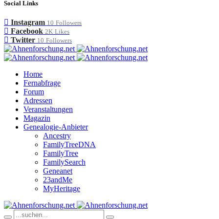
Social Links
Instagram
10
Followers
Facebook
2K
Likes
Twitter
10
Followers
Home
Fernabfrage
Forum
Adressen
Veranstaltungen
Magazin
Genealogie-Anbieter
Ancestry
FamilyTreeDNA
FamilyTree
FamilySearch
Geneanet
23andMe
MyHeritage