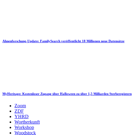
Ahnenforschung-Update: FamilySearch veröffentlicht 18 Millionen neue Datensätze
MyHeritage: Kostenloser Zugang über Halloween zu über 1,5 Milliarden Sterberegistern
Zoom
ZDF
YHRD
Wortherkunft
Workshop
Woodstock