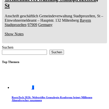
St
Anschrift geschäftlich
Gemeindeverwaltung Stadtprozelten, St
–
Einwohnermeldeamt –
Hauptstr. 132
Miltenberg
Bayern
Stadtprozelten
97909
Germany
Show Notes
Suchen
Suchen
Top Themen
1
RootsTech 2026: Weltgrößte Genealogie-Konferenz bringt Millionen
Ahnenforscher zusammen