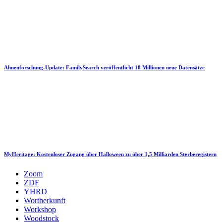
Ahnenforschung-Update: FamilySearch veröffentlicht 18 Millionen neue Datensätze
MyHeritage: Kostenloser Zugang über Halloween zu über 1,5 Milliarden Sterberegistern
Zoom
ZDF
YHRD
Wortherkunft
Workshop
Woodstock