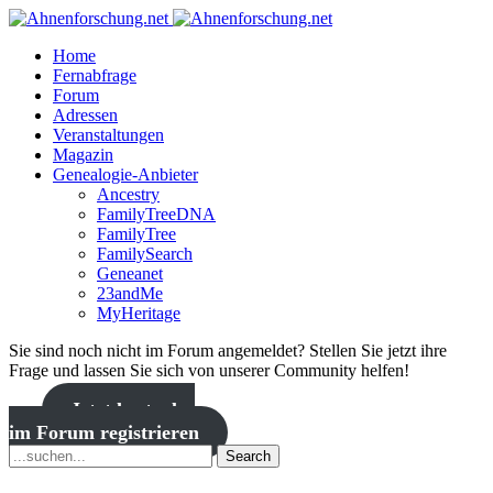
Home
Fernabfrage
Forum
Adressen
Veranstaltungen
Magazin
Genealogie-Anbieter
Ancestry
FamilyTreeDNA
FamilyTree
FamilySearch
Geneanet
23andMe
MyHeritage
Sie sind noch nicht im Forum angemeldet? Stellen Sie jetzt ihre
Frage und lassen Sie sich von unserer Community helfen!
Jetzt kostenlos
im Forum registrieren
Search