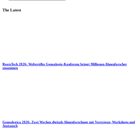
The Latest
RootsTech 2026: Weltgrößte Genealogie-Konferenz bringt Millionen Ahnenforscher
zusammen
Genealogica 2026: Zwei Wochen digitale Ahnenforschung mit Vorträgen, Workshops und
Austausch