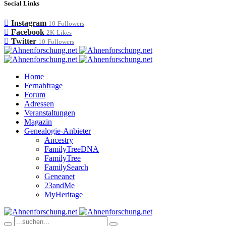
Social Links
Instagram
10
Followers
Facebook
2K
Likes
Twitter
10
Followers
Home
Fernabfrage
Forum
Adressen
Veranstaltungen
Magazin
Genealogie-Anbieter
Ancestry
FamilyTreeDNA
FamilyTree
FamilySearch
Geneanet
23andMe
MyHeritage