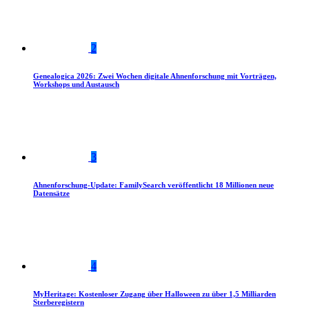
2
Genealogica 2026: Zwei Wochen digitale Ahnenforschung mit Vorträgen,
Workshops und Austausch
3
Ahnenforschung-Update: FamilySearch veröffentlicht 18 Millionen neue
Datensätze
4
MyHeritage: Kostenloser Zugang über Halloween zu über 1,5 Milliarden
Sterberegistern