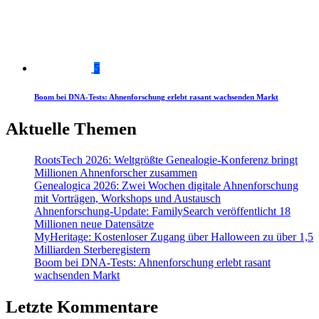
5
Boom bei DNA-Tests: Ahnenforschung erlebt rasant wachsenden Markt
Aktuelle Themen
RootsTech 2026: Weltgrößte Genealogie-Konferenz bringt
Millionen Ahnenforscher zusammen
Genealogica 2026: Zwei Wochen digitale Ahnenforschung
mit Vorträgen, Workshops und Austausch
Ahnenforschung-Update: FamilySearch veröffentlicht 18
Millionen neue Datensätze
MyHeritage: Kostenloser Zugang über Halloween zu über 1,5
Milliarden Sterberegistern
Boom bei DNA-Tests: Ahnenforschung erlebt rasant
wachsenden Markt
Letzte Kommentare