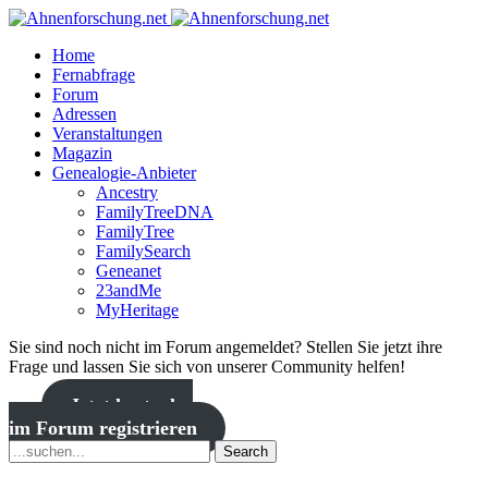
Home
Fernabfrage
Forum
Adressen
Veranstaltungen
Magazin
Genealogie-Anbieter
Ancestry
FamilyTreeDNA
FamilyTree
FamilySearch
Geneanet
23andMe
MyHeritage
Sie sind noch nicht im Forum angemeldet? Stellen Sie jetzt ihre
Frage und lassen Sie sich von unserer Community helfen!
Jetzt kostenlos
im Forum registrieren
Search