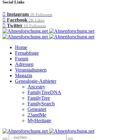
Social Links
Instagram
10
Followers
Facebook
2K
Likes
Twitter
10
Followers
Home
Fernabfrage
Forum
Adressen
Veranstaltungen
Magazin
Genealogie-Anbieter
Ancestry
FamilyTreeDNA
FamilyTree
FamilySearch
Geneanet
23andMe
MyHeritage