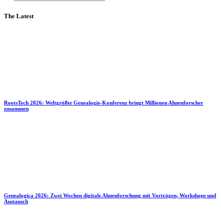
The Latest
RootsTech 2026: Weltgrößte Genealogie-Konferenz bringt Millionen Ahnenforscher
zusammen
Genealogica 2026: Zwei Wochen digitale Ahnenforschung mit Vorträgen, Workshops und
Austausch