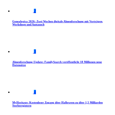
2
Genealogica 2026: Zwei Wochen digitale Ahnenforschung mit Vorträgen,
Workshops und Austausch
3
Ahnenforschung-Update: FamilySearch veröffentlicht 18 Millionen neue
Datensätze
4
MyHeritage: Kostenloser Zugang über Halloween zu über 1,5 Milliarden
Sterberegistern