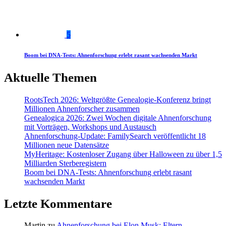
5
Boom bei DNA-Tests: Ahnenforschung erlebt rasant wachsenden Markt
Aktuelle Themen
RootsTech 2026: Weltgrößte Genealogie-Konferenz bringt
Millionen Ahnenforscher zusammen
Genealogica 2026: Zwei Wochen digitale Ahnenforschung
mit Vorträgen, Workshops und Austausch
Ahnenforschung-Update: FamilySearch veröffentlicht 18
Millionen neue Datensätze
MyHeritage: Kostenloser Zugang über Halloween zu über 1,5
Milliarden Sterberegistern
Boom bei DNA-Tests: Ahnenforschung erlebt rasant
wachsenden Markt
Letzte Kommentare
Martin
zu
Ahnenforschung bei Elon Musk: Eltern,