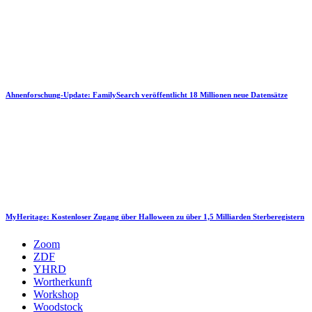
Ahnenforschung-Update: FamilySearch veröffentlicht 18 Millionen neue Datensätze
MyHeritage: Kostenloser Zugang über Halloween zu über 1,5 Milliarden Sterberegistern
Zoom
ZDF
YHRD
Wortherkunft
Workshop
Woodstock