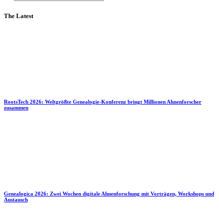
The Latest
RootsTech 2026: Weltgrößte Genealogie-Konferenz bringt Millionen Ahnenforscher
zusammen
Genealogica 2026: Zwei Wochen digitale Ahnenforschung mit Vorträgen, Workshops und
Austausch