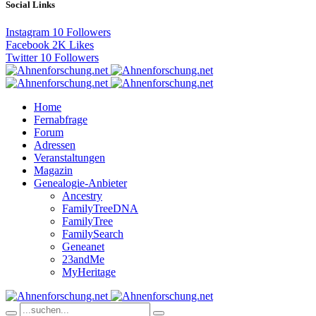
Social Links
Instagram
10
Followers
Facebook
2K
Likes
Twitter
10
Followers
Home
Fernabfrage
Forum
Adressen
Veranstaltungen
Magazin
Genealogie-Anbieter
Ancestry
FamilyTreeDNA
FamilyTree
FamilySearch
Geneanet
23andMe
MyHeritage