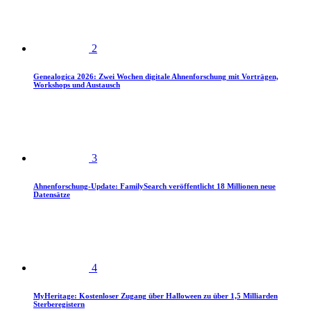
2
Genealogica 2026: Zwei Wochen digitale Ahnenforschung mit Vorträgen,
Workshops und Austausch
3
Ahnenforschung-Update: FamilySearch veröffentlicht 18 Millionen neue
Datensätze
4
MyHeritage: Kostenloser Zugang über Halloween zu über 1,5 Milliarden
Sterberegistern