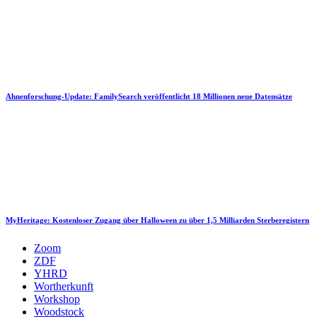
Ahnenforschung-Update: FamilySearch veröffentlicht 18 Millionen neue Datensätze
MyHeritage: Kostenloser Zugang über Halloween zu über 1,5 Milliarden Sterberegistern
Zoom
ZDF
YHRD
Wortherkunft
Workshop
Woodstock