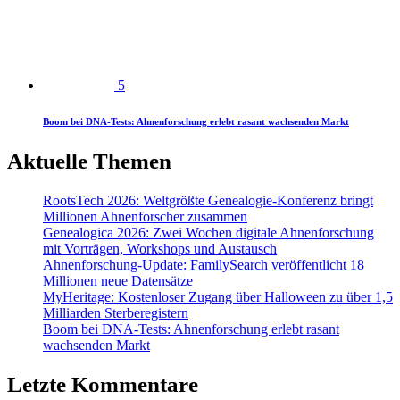
5
Boom bei DNA-Tests: Ahnenforschung erlebt rasant wachsenden Markt
Aktuelle Themen
RootsTech 2026: Weltgrößte Genealogie-Konferenz bringt
Millionen Ahnenforscher zusammen
Genealogica 2026: Zwei Wochen digitale Ahnenforschung
mit Vorträgen, Workshops und Austausch
Ahnenforschung-Update: FamilySearch veröffentlicht 18
Millionen neue Datensätze
MyHeritage: Kostenloser Zugang über Halloween zu über 1,5
Milliarden Sterberegistern
Boom bei DNA-Tests: Ahnenforschung erlebt rasant
wachsenden Markt
Letzte Kommentare