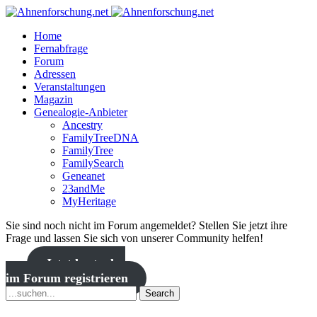
Home
Fernabfrage
Forum
Adressen
Veranstaltungen
Magazin
Genealogie-Anbieter
Ancestry
FamilyTreeDNA
FamilyTree
FamilySearch
Geneanet
23andMe
MyHeritage
Sie sind noch nicht im Forum angemeldet? Stellen Sie jetzt ihre
Frage und lassen Sie sich von unserer Community helfen!
Jetzt kostenlos
im Forum registrieren
Search