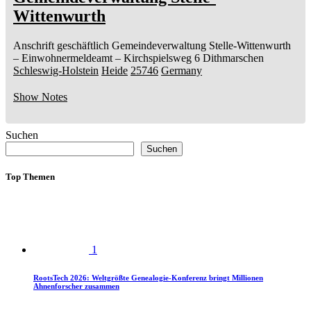
Wittenwurth
Anschrift geschäftlich
Gemeindeverwaltung Stelle-Wittenwurth
– Einwohnermeldeamt –
Kirchspielsweg 6
Dithmarschen
Schleswig-Holstein
Heide
25746
Germany
Show Notes
Suchen
Suchen
Top Themen
1
RootsTech 2026: Weltgrößte Genealogie-Konferenz bringt Millionen
Ahnenforscher zusammen