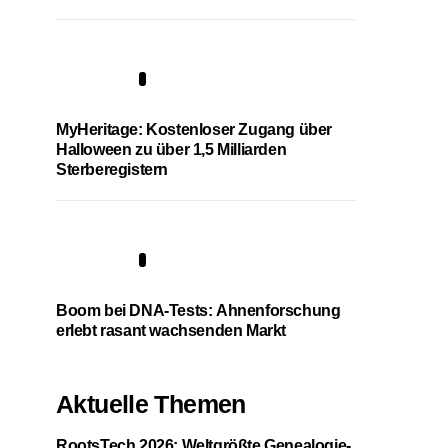
4
MyHeritage: Kostenloser Zugang über
Halloween zu über 1,5 Milliarden
Sterberegistern
5
Boom bei DNA-Tests: Ahnenforschung
erlebt rasant wachsenden Markt
Aktuelle Themen
RootsTech 2026: Weltgrößte Genealogie-