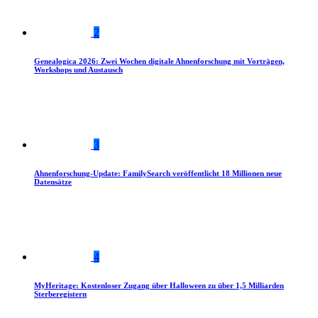
2
Genealogica 2026: Zwei Wochen digitale Ahnenforschung mit Vorträgen,
Workshops und Austausch
3
Ahnenforschung-Update: FamilySearch veröffentlicht 18 Millionen neue
Datensätze
4
MyHeritage: Kostenloser Zugang über Halloween zu über 1,5 Milliarden
Sterberegistern