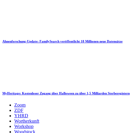
Ahnenforschung-Update: FamilySearch veröffentlicht 18 Millionen neue Datensätze
MyHeritage: Kostenloser Zugang über Halloween zu über 1,5 Milliarden Sterberegistern
Zoom
ZDF
YHRD
Wortherkunft
Workshop
Woodstock