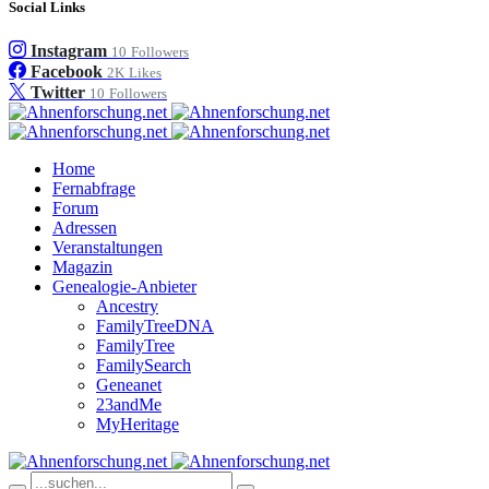
Social Links
Instagram
10
Followers
Facebook
2K
Likes
Twitter
10
Followers
Home
Fernabfrage
Forum
Adressen
Veranstaltungen
Magazin
Genealogie-Anbieter
Ancestry
FamilyTreeDNA
FamilyTree
FamilySearch
Geneanet
23andMe
MyHeritage