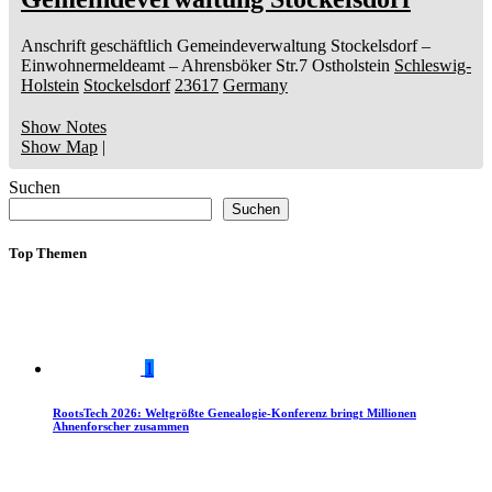
Anschrift geschäftlich
Gemeindeverwaltung Stockelsdorf
–
Einwohnermeldeamt –
Ahrensböker Str.7
Ostholstein
Schleswig-
Holstein
Stockelsdorf
23617
Germany
Show Notes
Show Map
|
Suchen
Suchen
Top Themen
1
RootsTech 2026: Weltgrößte Genealogie-Konferenz bringt Millionen
Ahnenforscher zusammen