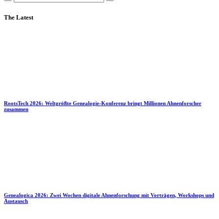
The Latest
RootsTech 2026: Weltgrößte Genealogie-Konferenz bringt Millionen Ahnenforscher
zusammen
Genealogica 2026: Zwei Wochen digitale Ahnenforschung mit Vorträgen, Workshops und
Austausch