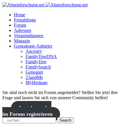
Home
Fernabfrage
Forum
Adressen
Veranstaltungen
Magazin
Genealogie-Anbieter
Ancestry
FamilyTreeDNA
FamilyTree
FamilySearch
Geneanet
23andMe
MyHeritage
Sie sind noch nicht im Forum angemeldet? Stellen Sie jetzt ihre
Frage und lassen Sie sich von unserer Community helfen!
Jetzt kostenlos
im Forum registrieren
Search