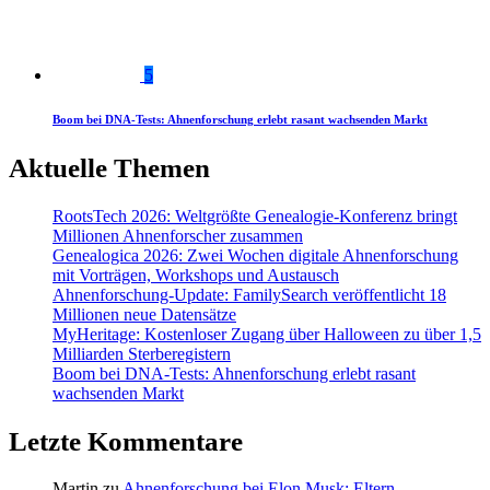
5
Boom bei DNA-Tests: Ahnenforschung erlebt rasant wachsenden Markt
Aktuelle Themen
RootsTech 2026: Weltgrößte Genealogie-Konferenz bringt
Millionen Ahnenforscher zusammen
Genealogica 2026: Zwei Wochen digitale Ahnenforschung
mit Vorträgen, Workshops und Austausch
Ahnenforschung-Update: FamilySearch veröffentlicht 18
Millionen neue Datensätze
MyHeritage: Kostenloser Zugang über Halloween zu über 1,5
Milliarden Sterberegistern
Boom bei DNA-Tests: Ahnenforschung erlebt rasant
wachsenden Markt
Letzte Kommentare
Martin
zu
Ahnenforschung bei Elon Musk: Eltern,