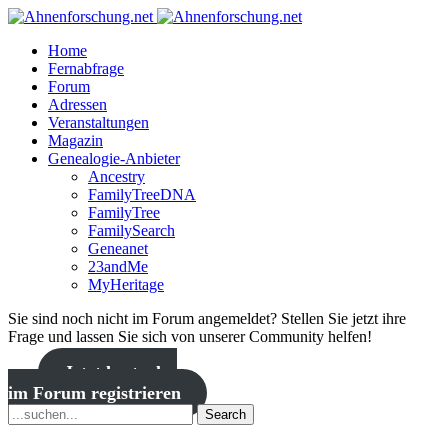
Home
Fernabfrage
Forum
Adressen
Veranstaltungen
Magazin
Genealogie-Anbieter
Ancestry
FamilyTreeDNA
FamilyTree
FamilySearch
Geneanet
23andMe
MyHeritage
Sie sind noch nicht im Forum angemeldet? Stellen Sie jetzt ihre
Frage und lassen Sie sich von unserer Community helfen!
Jetzt kostenlos
im Forum registrieren
Search