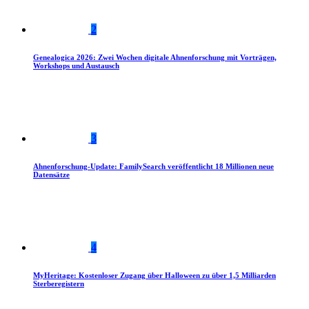
2
Genealogica 2026: Zwei Wochen digitale Ahnenforschung mit Vorträgen,
Workshops und Austausch
3
Ahnenforschung-Update: FamilySearch veröffentlicht 18 Millionen neue
Datensätze
4
MyHeritage: Kostenloser Zugang über Halloween zu über 1,5 Milliarden
Sterberegistern