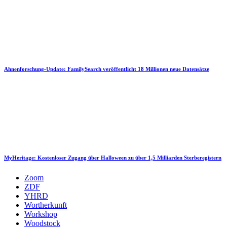
Ahnenforschung-Update: FamilySearch veröffentlicht 18 Millionen neue Datensätze
MyHeritage: Kostenloser Zugang über Halloween zu über 1,5 Milliarden Sterberegistern
Zoom
ZDF
YHRD
Wortherkunft
Workshop
Woodstock