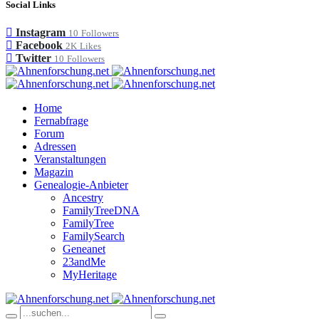
Social Links
Instagram
10
Followers
Facebook
2K
Likes
Twitter
10
Followers
Home
Fernabfrage
Forum
Adressen
Veranstaltungen
Magazin
Genealogie-Anbieter
Ancestry
FamilyTreeDNA
FamilyTree
FamilySearch
Geneanet
23andMe
MyHeritage