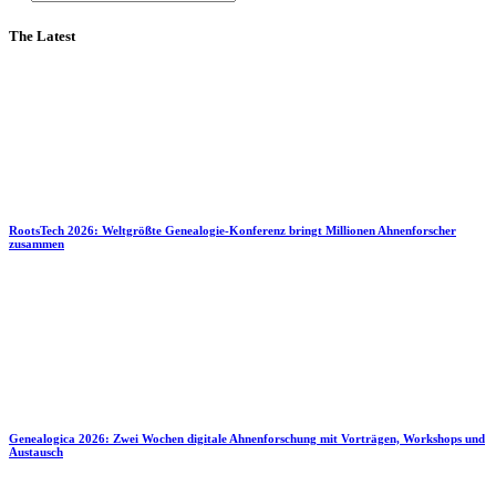
The Latest
RootsTech 2026: Weltgrößte Genealogie-Konferenz bringt Millionen Ahnenforscher
zusammen
Genealogica 2026: Zwei Wochen digitale Ahnenforschung mit Vorträgen, Workshops und
Austausch