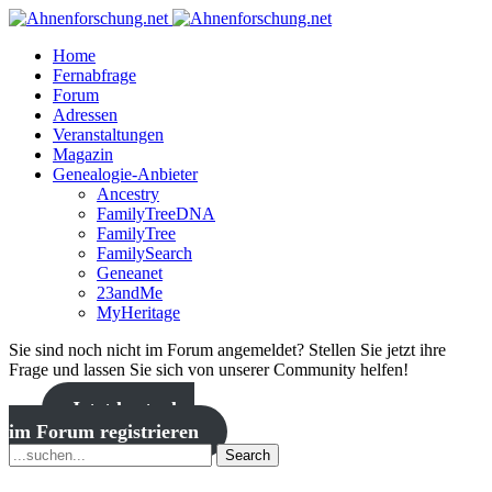
Home
Fernabfrage
Forum
Adressen
Veranstaltungen
Magazin
Genealogie-Anbieter
Ancestry
FamilyTreeDNA
FamilyTree
FamilySearch
Geneanet
23andMe
MyHeritage
Sie sind noch nicht im Forum angemeldet? Stellen Sie jetzt ihre
Frage und lassen Sie sich von unserer Community helfen!
Jetzt kostenlos
im Forum registrieren
Search