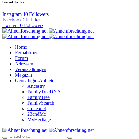
Social Links
Instagram
10
Followers
Facebook
2K
Likes
Twitter
10
Followers
Home
Fernabfrage
Forum
Adressen
Veranstaltungen
Magazin
Genealogie-Anbieter
Ancestry
FamilyTreeDNA
FamilyTree
FamilySearch
Geneanet
23andMe
MyHeritage