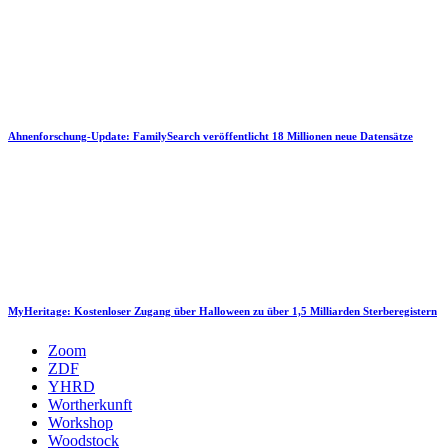
Ahnenforschung-Update: FamilySearch veröffentlicht 18 Millionen neue Datensätze
MyHeritage: Kostenloser Zugang über Halloween zu über 1,5 Milliarden Sterberegistern
Zoom
ZDF
YHRD
Wortherkunft
Workshop
Woodstock