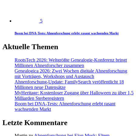
5
Boom bei DNA-Tests: Ahnenforschung erlebt rasant wachsenden Markt
Aktuelle Themen
RootsTech 2026: Weltgrößte Genealogie-Konferenz bringt
Millionen Ahnenforscher zusammen
Genealogica 2026: Zwei Wochen digitale Ahnenforschung
mit Vorträgen, Workshops und Austausch
Ahnenforschung-Update: FamilySearch veröffentlicht 18
Millionen neue Datensätze
MyHeritage: Kostenloser Zugang über Halloween zu über 1,5
Milliarden Sterberegistern
Boom bei DNA-Tests: Ahnenforschung erlebt rasant
wachsenden Markt
Letzte Kommentare
Martin
zu
Ahnenforschung bei Elon Musk: Eltern,