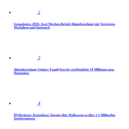
2
Genealogica 2026: Zwei Wochen digitale Ahnenforschung mit Vorträgen,
Workshops und Austausch
3
Ahnenforschung-Update: FamilySearch veröffentlicht 18 Millionen neue
Datensätze
4
MyHeritage: Kostenloser Zugang über Halloween zu über 1,5 Milliarden
Sterberegistern