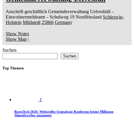
Anschrift geschäftlich
Gemeindeverwaltung Uelvesbüll
–
Einwohnermeldeamt –
Schulweg 19
Nordfriesland
Schleswig-
Holstein
Mildstedt
25866
Germany
Show Notes
Show Map
|
Suchen
Suchen
Top Themen
1
RootsTech 2026: Weltgrößte Genealogie-Konferenz bringt Millionen
Ahnenforscher zusammen