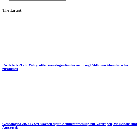
The Latest
RootsTech 2026: Weltgrößte Genealogie-Konferenz bringt Millionen Ahnenforscher
zusammen
Genealogica 2026: Zwei Wochen digitale Ahnenforschung mit Vorträgen, Workshops und
Austausch