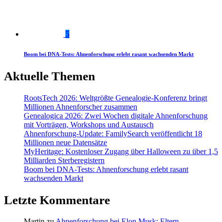
5
Boom bei DNA-Tests: Ahnenforschung erlebt rasant wachsenden Markt
Aktuelle Themen
RootsTech 2026: Weltgrößte Genealogie-Konferenz bringt
Millionen Ahnenforscher zusammen
Genealogica 2026: Zwei Wochen digitale Ahnenforschung
mit Vorträgen, Workshops und Austausch
Ahnenforschung-Update: FamilySearch veröffentlicht 18
Millionen neue Datensätze
MyHeritage: Kostenloser Zugang über Halloween zu über 1,5
Milliarden Sterberegistern
Boom bei DNA-Tests: Ahnenforschung erlebt rasant
wachsenden Markt
Letzte Kommentare
Martin
zu
Ahnenforschung bei Elon Musk: Eltern,