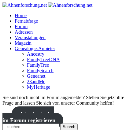
Home
Fernabfrage
Forum
Adressen
Veranstaltungen
Magazin
Genealogie-Anbieter
Ancestry
FamilyTreeDNA
FamilyTree
FamilySearch
Geneanet
23andMe
MyHeritage
Sie sind noch nicht im Forum angemeldet? Stellen Sie jetzt ihre
Frage und lassen Sie sich von unserer Community helfen!
Jetzt kostenlos
im Forum registrieren
Search