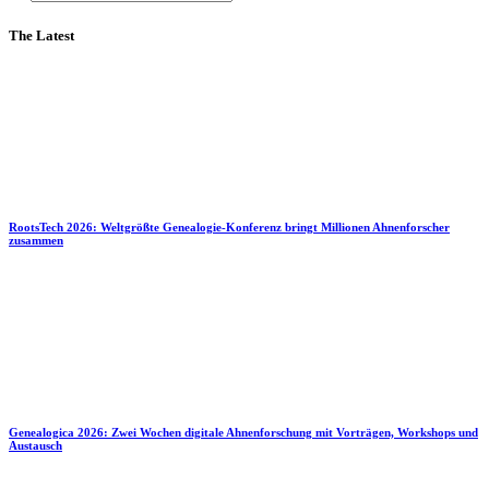
The Latest
RootsTech 2026: Weltgrößte Genealogie-Konferenz bringt Millionen Ahnenforscher
zusammen
Genealogica 2026: Zwei Wochen digitale Ahnenforschung mit Vorträgen, Workshops und
Austausch