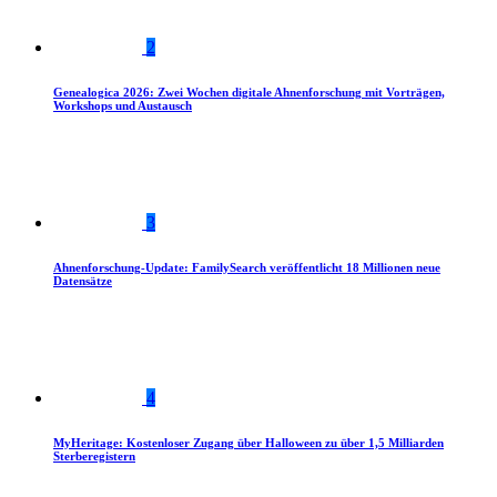
2
Genealogica 2026: Zwei Wochen digitale Ahnenforschung mit Vorträgen,
Workshops und Austausch
3
Ahnenforschung-Update: FamilySearch veröffentlicht 18 Millionen neue
Datensätze
4
MyHeritage: Kostenloser Zugang über Halloween zu über 1,5 Milliarden
Sterberegistern