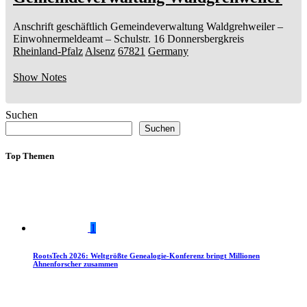
Anschrift geschäftlich
Gemeindeverwaltung Waldgrehweiler
–
Einwohnermeldeamt –
Schulstr. 16
Donnersbergkreis
Rheinland-Pfalz
Alsenz
67821
Germany
Show Notes
Suchen
Suchen
Top Themen
1
RootsTech 2026: Weltgrößte Genealogie-Konferenz bringt Millionen
Ahnenforscher zusammen