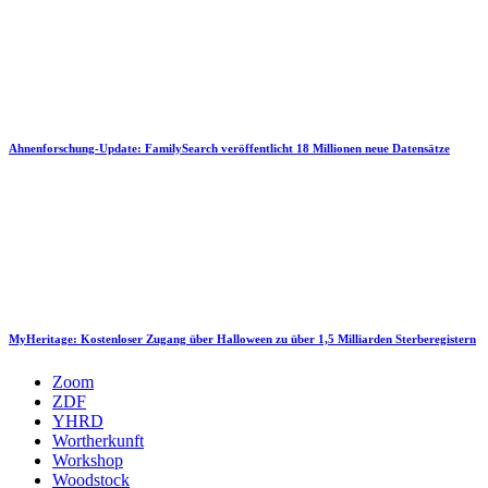
Ahnenforschung-Update: FamilySearch veröffentlicht 18 Millionen neue Datensätze
MyHeritage: Kostenloser Zugang über Halloween zu über 1,5 Milliarden Sterberegistern
Zoom
ZDF
YHRD
Wortherkunft
Workshop
Woodstock