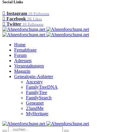
Social Links
Instagram
10
Followers
Facebook
2K
Likes
Twitter
10
Followers
Home
Fernabfrage
Forum
Adressen
Veranstaltungen
Magazin
Genealogie-Anbieter
Ancestry
FamilyTreeDNA
FamilyTree
FamilySearch
Geneanet
23andMe
MyHeritage