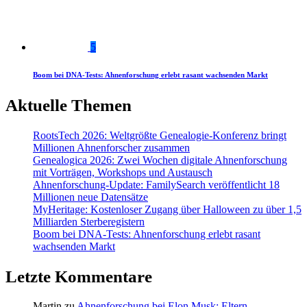
5
Boom bei DNA-Tests: Ahnenforschung erlebt rasant wachsenden Markt
Aktuelle Themen
RootsTech 2026: Weltgrößte Genealogie-Konferenz bringt
Millionen Ahnenforscher zusammen
Genealogica 2026: Zwei Wochen digitale Ahnenforschung
mit Vorträgen, Workshops und Austausch
Ahnenforschung-Update: FamilySearch veröffentlicht 18
Millionen neue Datensätze
MyHeritage: Kostenloser Zugang über Halloween zu über 1,5
Milliarden Sterberegistern
Boom bei DNA-Tests: Ahnenforschung erlebt rasant
wachsenden Markt
Letzte Kommentare
Martin
zu
Ahnenforschung bei Elon Musk: Eltern,