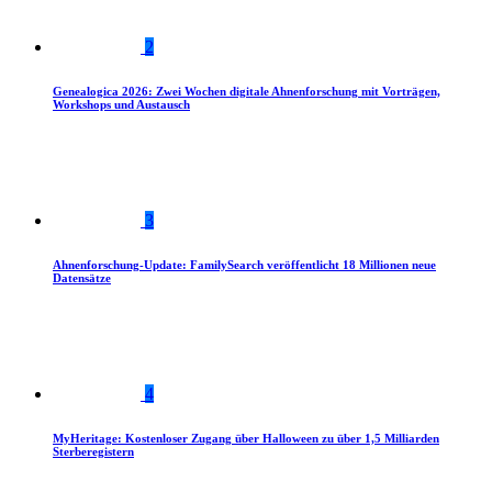
2
Genealogica 2026: Zwei Wochen digitale Ahnenforschung mit Vorträgen,
Workshops und Austausch
3
Ahnenforschung-Update: FamilySearch veröffentlicht 18 Millionen neue
Datensätze
4
MyHeritage: Kostenloser Zugang über Halloween zu über 1,5 Milliarden
Sterberegistern