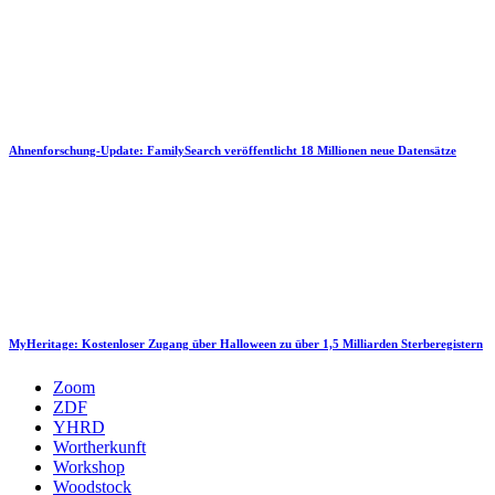
Ahnenforschung-Update: FamilySearch veröffentlicht 18 Millionen neue Datensätze
MyHeritage: Kostenloser Zugang über Halloween zu über 1,5 Milliarden Sterberegistern
Zoom
ZDF
YHRD
Wortherkunft
Workshop
Woodstock