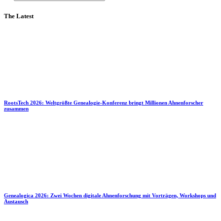
The Latest
RootsTech 2026: Weltgrößte Genealogie-Konferenz bringt Millionen Ahnenforscher
zusammen
Genealogica 2026: Zwei Wochen digitale Ahnenforschung mit Vorträgen, Workshops und
Austausch