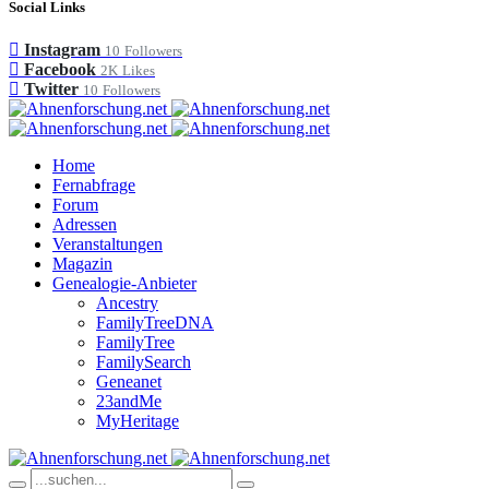
Social Links
Instagram
10
Followers
Facebook
2K
Likes
Twitter
10
Followers
Home
Fernabfrage
Forum
Adressen
Veranstaltungen
Magazin
Genealogie-Anbieter
Ancestry
FamilyTreeDNA
FamilyTree
FamilySearch
Geneanet
23andMe
MyHeritage