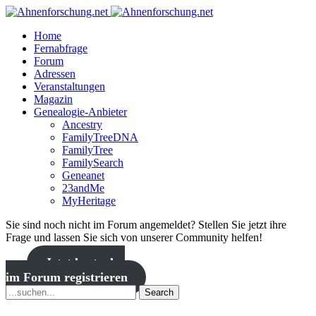
Home
Fernabfrage
Forum
Adressen
Veranstaltungen
Magazin
Genealogie-Anbieter
Ancestry
FamilyTreeDNA
FamilyTree
FamilySearch
Geneanet
23andMe
MyHeritage
Sie sind noch nicht im Forum angemeldet? Stellen Sie jetzt ihre
Frage und lassen Sie sich von unserer Community helfen!
Jetzt kostenlos
im Forum registrieren
Search