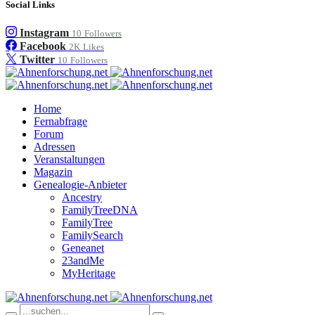
Social Links
Instagram
10
Followers
Facebook
2K
Likes
Twitter
10
Followers
Home
Fernabfrage
Forum
Adressen
Veranstaltungen
Magazin
Genealogie-Anbieter
Ancestry
FamilyTreeDNA
FamilyTree
FamilySearch
Geneanet
23andMe
MyHeritage