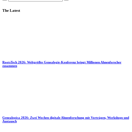
The Latest
RootsTech 2026: Weltgrößte Genealogie-Konferenz bringt Millionen Ahnenforscher
zusammen
Genealogica 2026: Zwei Wochen digitale Ahnenforschung mit Vorträgen, Workshops und
Austausch