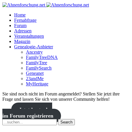
Home
Fernabfrage
Forum
Adressen
Veranstaltungen
Magazin
Genealogie-Anbieter
Ancestry
FamilyTreeDNA
FamilyTree
FamilySearch
Geneanet
23andMe
MyHeritage
Sie sind noch nicht im Forum angemeldet? Stellen Sie jetzt ihre
Frage und lassen Sie sich von unserer Community helfen!
Jetzt kostenlos
im Forum registrieren
Search