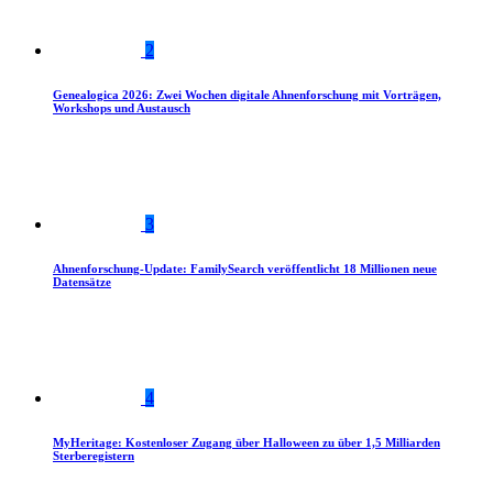
2
Genealogica 2026: Zwei Wochen digitale Ahnenforschung mit Vorträgen,
Workshops und Austausch
3
Ahnenforschung-Update: FamilySearch veröffentlicht 18 Millionen neue
Datensätze
4
MyHeritage: Kostenloser Zugang über Halloween zu über 1,5 Milliarden
Sterberegistern