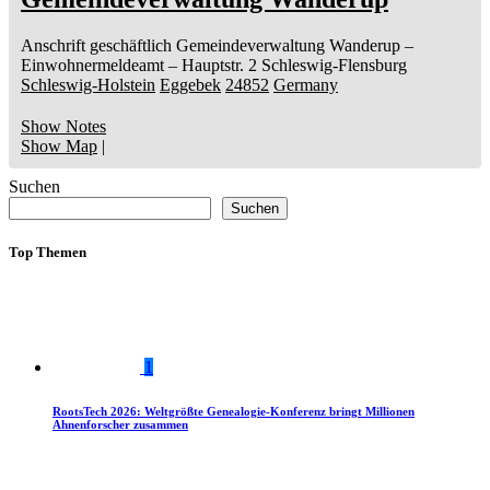
Anschrift geschäftlich
Gemeindeverwaltung Wanderup
–
Einwohnermeldeamt –
Hauptstr. 2
Schleswig-Flensburg
Schleswig-Holstein
Eggebek
24852
Germany
Show Notes
Show Map
|
Suchen
Suchen
Top Themen
1
RootsTech 2026: Weltgrößte Genealogie-Konferenz bringt Millionen
Ahnenforscher zusammen