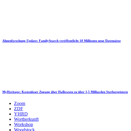
Ahnenforschung-Update: FamilySearch veröffentlicht 18 Millionen neue Datensätze
MyHeritage: Kostenloser Zugang über Halloween zu über 1,5 Milliarden Sterberegistern
Zoom
ZDF
YHRD
Wortherkunft
Workshop
Woodstock