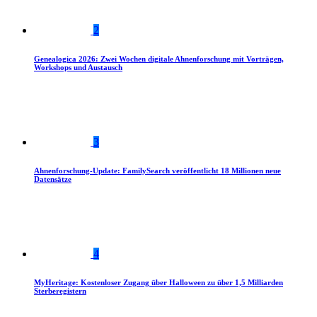
2
Genealogica 2026: Zwei Wochen digitale Ahnenforschung mit Vorträgen,
Workshops und Austausch
3
Ahnenforschung-Update: FamilySearch veröffentlicht 18 Millionen neue
Datensätze
4
MyHeritage: Kostenloser Zugang über Halloween zu über 1,5 Milliarden
Sterberegistern