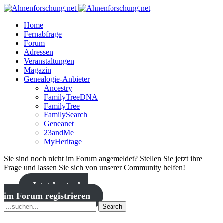
Home
Fernabfrage
Forum
Adressen
Veranstaltungen
Magazin
Genealogie-Anbieter
Ancestry
FamilyTreeDNA
FamilyTree
FamilySearch
Geneanet
23andMe
MyHeritage
Sie sind noch nicht im Forum angemeldet? Stellen Sie jetzt ihre
Frage und lassen Sie sich von unserer Community helfen!
Jetzt kostenlos
im Forum registrieren
Search