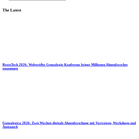
The Latest
RootsTech 2026: Weltgrößte Genealogie-Konferenz bringt Millionen Ahnenforscher
zusammen
Genealogica 2026: Zwei Wochen digitale Ahnenforschung mit Vorträgen, Workshops und
Austausch