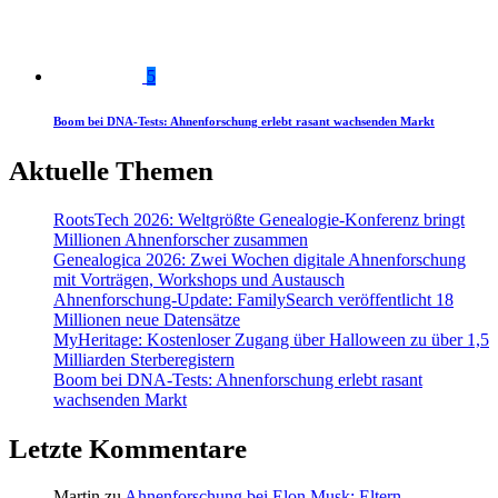
5
Boom bei DNA-Tests: Ahnenforschung erlebt rasant wachsenden Markt
Aktuelle Themen
RootsTech 2026: Weltgrößte Genealogie-Konferenz bringt
Millionen Ahnenforscher zusammen
Genealogica 2026: Zwei Wochen digitale Ahnenforschung
mit Vorträgen, Workshops und Austausch
Ahnenforschung-Update: FamilySearch veröffentlicht 18
Millionen neue Datensätze
MyHeritage: Kostenloser Zugang über Halloween zu über 1,5
Milliarden Sterberegistern
Boom bei DNA-Tests: Ahnenforschung erlebt rasant
wachsenden Markt
Letzte Kommentare
Martin
zu
Ahnenforschung bei Elon Musk: Eltern,