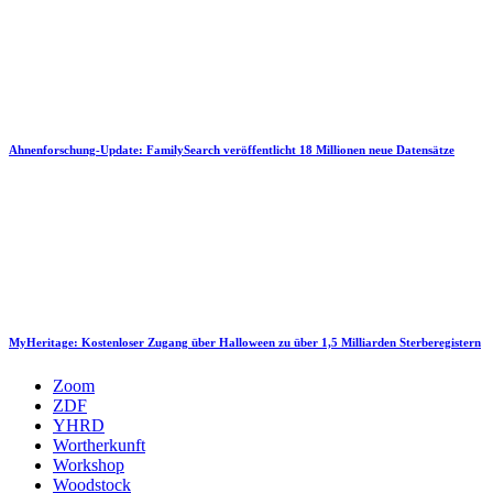
Ahnenforschung-Update: FamilySearch veröffentlicht 18 Millionen neue Datensätze
MyHeritage: Kostenloser Zugang über Halloween zu über 1,5 Milliarden Sterberegistern
Zoom
ZDF
YHRD
Wortherkunft
Workshop
Woodstock