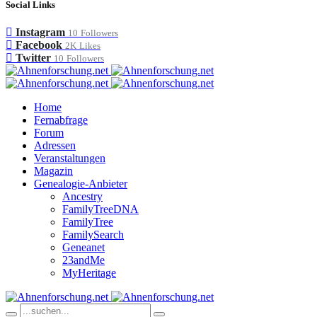
Social Links
Instagram
10
Followers
Facebook
2K
Likes
Twitter
10
Followers
Home
Fernabfrage
Forum
Adressen
Veranstaltungen
Magazin
Genealogie-Anbieter
Ancestry
FamilyTreeDNA
FamilyTree
FamilySearch
Geneanet
23andMe
MyHeritage