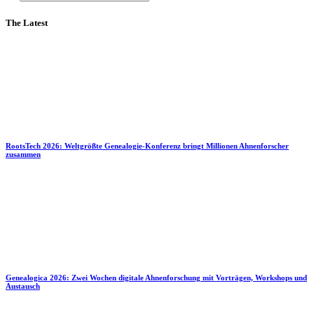
The Latest
RootsTech 2026: Weltgrößte Genealogie-Konferenz bringt Millionen Ahnenforscher
zusammen
Genealogica 2026: Zwei Wochen digitale Ahnenforschung mit Vorträgen, Workshops und
Austausch