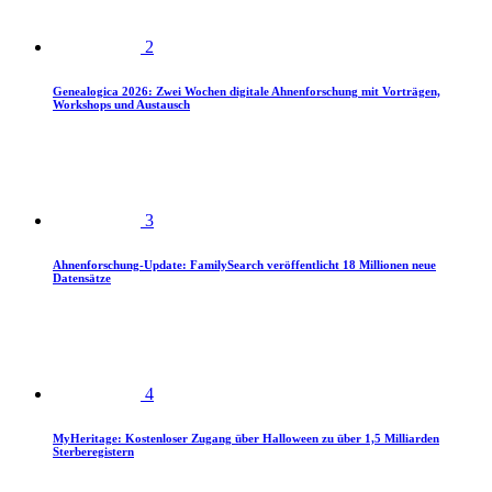
2
Genealogica 2026: Zwei Wochen digitale Ahnenforschung mit Vorträgen,
Workshops und Austausch
3
Ahnenforschung-Update: FamilySearch veröffentlicht 18 Millionen neue
Datensätze
4
MyHeritage: Kostenloser Zugang über Halloween zu über 1,5 Milliarden
Sterberegistern