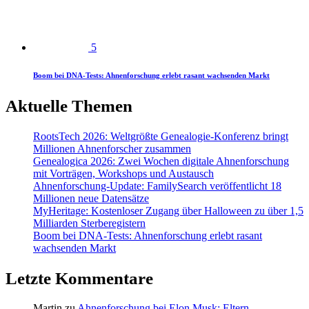
5
Boom bei DNA-Tests: Ahnenforschung erlebt rasant wachsenden Markt
Aktuelle Themen
RootsTech 2026: Weltgrößte Genealogie-Konferenz bringt
Millionen Ahnenforscher zusammen
Genealogica 2026: Zwei Wochen digitale Ahnenforschung
mit Vorträgen, Workshops und Austausch
Ahnenforschung-Update: FamilySearch veröffentlicht 18
Millionen neue Datensätze
MyHeritage: Kostenloser Zugang über Halloween zu über 1,5
Milliarden Sterberegistern
Boom bei DNA-Tests: Ahnenforschung erlebt rasant
wachsenden Markt
Letzte Kommentare
Martin
zu
Ahnenforschung bei Elon Musk: Eltern,