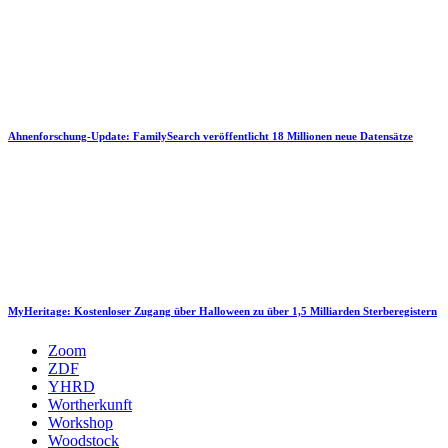
Ahnenforschung-Update: FamilySearch veröffentlicht 18 Millionen neue Datensätze
MyHeritage: Kostenloser Zugang über Halloween zu über 1,5 Milliarden Sterberegistern
Zoom
ZDF
YHRD
Wortherkunft
Workshop
Woodstock