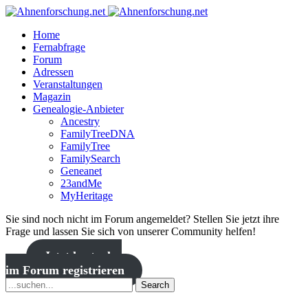
Home
Fernabfrage
Forum
Adressen
Veranstaltungen
Magazin
Genealogie-Anbieter
Ancestry
FamilyTreeDNA
FamilyTree
FamilySearch
Geneanet
23andMe
MyHeritage
Sie sind noch nicht im Forum angemeldet? Stellen Sie jetzt ihre
Frage und lassen Sie sich von unserer Community helfen!
Jetzt kostenlos
im Forum registrieren
Search