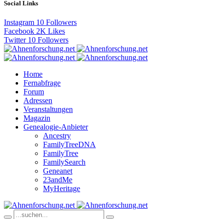
Social Links
Instagram
10
Followers
Facebook
2K
Likes
Twitter
10
Followers
Home
Fernabfrage
Forum
Adressen
Veranstaltungen
Magazin
Genealogie-Anbieter
Ancestry
FamilyTreeDNA
FamilyTree
FamilySearch
Geneanet
23andMe
MyHeritage