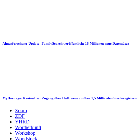
Ahnenforschung-Update: FamilySearch veröffentlicht 18 Millionen neue Datensätze
MyHeritage: Kostenloser Zugang über Halloween zu über 1,5 Milliarden Sterberegistern
Zoom
ZDF
YHRD
Wortherkunft
Workshop
Woodstock