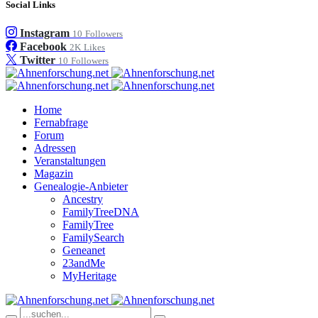
Social Links
Instagram
10
Followers
Facebook
2K
Likes
Twitter
10
Followers
Home
Fernabfrage
Forum
Adressen
Veranstaltungen
Magazin
Genealogie-Anbieter
Ancestry
FamilyTreeDNA
FamilyTree
FamilySearch
Geneanet
23andMe
MyHeritage