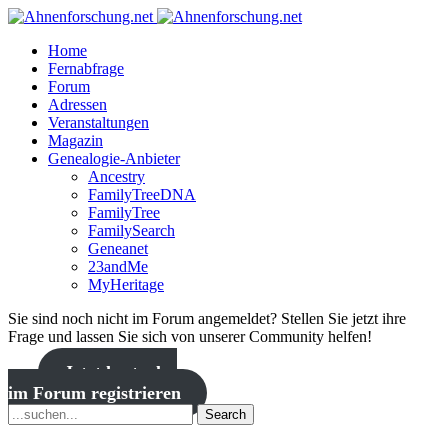
Home
Fernabfrage
Forum
Adressen
Veranstaltungen
Magazin
Genealogie-Anbieter
Ancestry
FamilyTreeDNA
FamilyTree
FamilySearch
Geneanet
23andMe
MyHeritage
Sie sind noch nicht im Forum angemeldet? Stellen Sie jetzt ihre
Frage und lassen Sie sich von unserer Community helfen!
Jetzt kostenlos
im Forum registrieren
Search