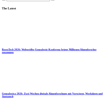
The Latest
RootsTech 2026: Weltgrößte Genealogie-Konferenz bringt Millionen Ahnenforscher
zusammen
Genealogica 2026: Zwei Wochen digitale Ahnenforschung mit Vorträgen, Workshops und
Austausch