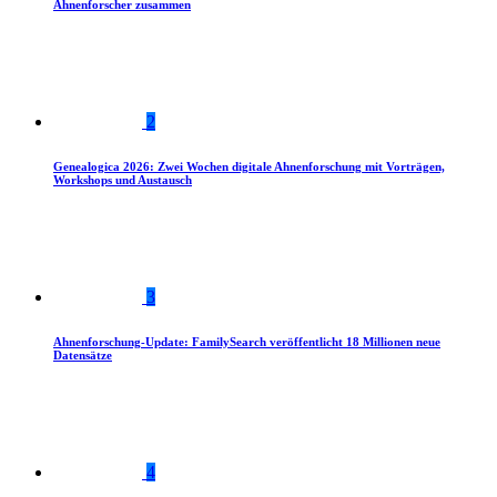
Ahnenforscher zusammen
2
Genealogica 2026: Zwei Wochen digitale Ahnenforschung mit Vorträgen,
Workshops und Austausch
3
Ahnenforschung-Update: FamilySearch veröffentlicht 18 Millionen neue
Datensätze
4