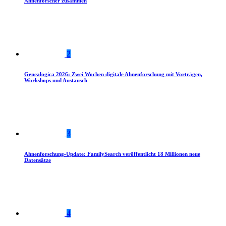
Ahnenforscher zusammen
2
Genealogica 2026: Zwei Wochen digitale Ahnenforschung mit Vorträgen,
Workshops und Austausch
3
Ahnenforschung-Update: FamilySearch veröffentlicht 18 Millionen neue
Datensätze
4