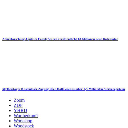
Ahnenforschung-Update: FamilySearch veröffentlicht 18 Millionen neue Datensätze
MyHeritage: Kostenloser Zugang über Halloween zu über 1,5 Milliarden Sterberegistern
Zoom
ZDF
YHRD
Wortherkunft
Workshop
Woodstock