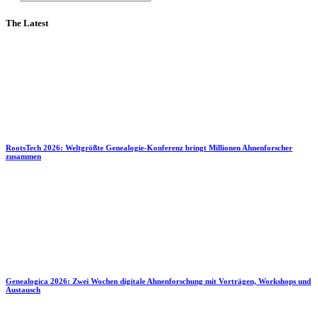
The Latest
RootsTech 2026: Weltgrößte Genealogie-Konferenz bringt Millionen Ahnenforscher
zusammen
Genealogica 2026: Zwei Wochen digitale Ahnenforschung mit Vorträgen, Workshops und
Austausch