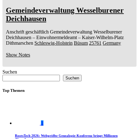
Gemeindeverwaltung Wesselburener
Deichhausen
Anschrift geschäftlich
Gemeindeverwaltung Wesselburener
Deichhausen
– Einwohnermeldeamt –
Kaiser-Wilhelm-Platz
Dithmarschen
Schleswig-Holstein
Büsum
25761
Germany
Show Notes
Suchen
Suchen
Top Themen
1
RootsTech 2026: Weltgrößte Genealogie-Konferenz bringt Millionen