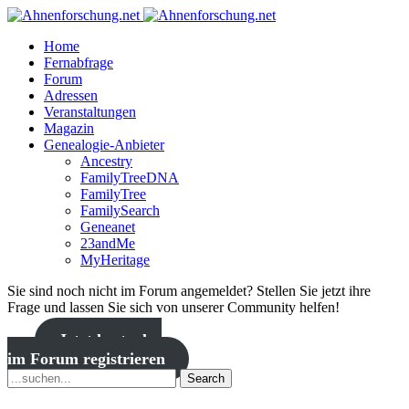
Home
Fernabfrage
Forum
Adressen
Veranstaltungen
Magazin
Genealogie-Anbieter
Ancestry
FamilyTreeDNA
FamilyTree
FamilySearch
Geneanet
23andMe
MyHeritage
Sie sind noch nicht im Forum angemeldet? Stellen Sie jetzt ihre
Frage und lassen Sie sich von unserer Community helfen!
Jetzt kostenlos
im Forum registrieren
Search