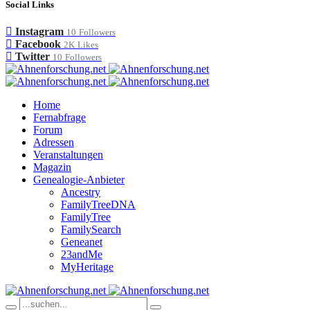
Social Links
Instagram
10
Followers
Facebook
2K
Likes
Twitter
10
Followers
Home
Fernabfrage
Forum
Adressen
Veranstaltungen
Magazin
Genealogie-Anbieter
Ancestry
FamilyTreeDNA
FamilyTree
FamilySearch
Geneanet
23andMe
MyHeritage