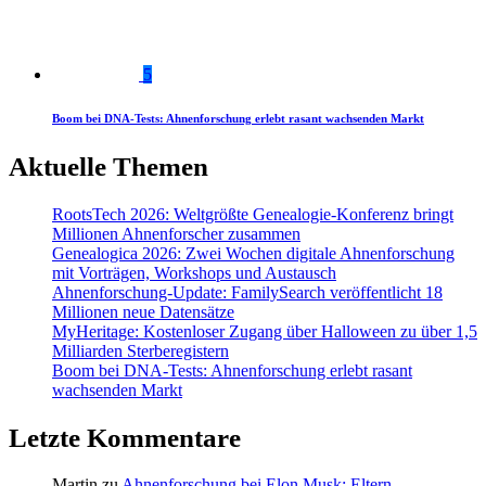
5
Boom bei DNA-Tests: Ahnenforschung erlebt rasant wachsenden Markt
Aktuelle Themen
RootsTech 2026: Weltgrößte Genealogie-Konferenz bringt
Millionen Ahnenforscher zusammen
Genealogica 2026: Zwei Wochen digitale Ahnenforschung
mit Vorträgen, Workshops und Austausch
Ahnenforschung-Update: FamilySearch veröffentlicht 18
Millionen neue Datensätze
MyHeritage: Kostenloser Zugang über Halloween zu über 1,5
Milliarden Sterberegistern
Boom bei DNA-Tests: Ahnenforschung erlebt rasant
wachsenden Markt
Letzte Kommentare
Martin
zu
Ahnenforschung bei Elon Musk: Eltern,