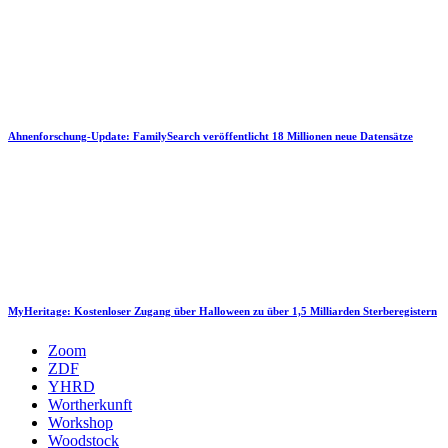
Ahnenforschung-Update: FamilySearch veröffentlicht 18 Millionen neue Datensätze
MyHeritage: Kostenloser Zugang über Halloween zu über 1,5 Milliarden Sterberegistern
Zoom
ZDF
YHRD
Wortherkunft
Workshop
Woodstock