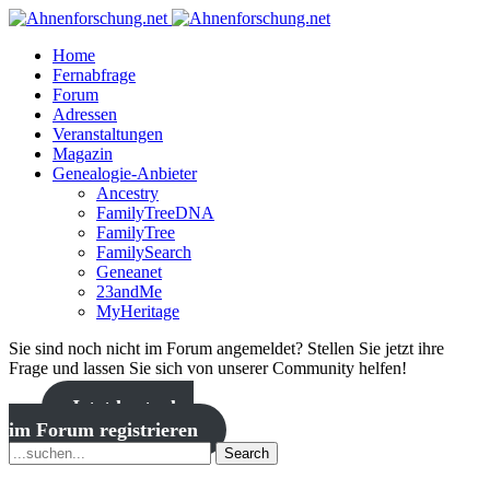
Home
Fernabfrage
Forum
Adressen
Veranstaltungen
Magazin
Genealogie-Anbieter
Ancestry
FamilyTreeDNA
FamilyTree
FamilySearch
Geneanet
23andMe
MyHeritage
Sie sind noch nicht im Forum angemeldet? Stellen Sie jetzt ihre
Frage und lassen Sie sich von unserer Community helfen!
Jetzt kostenlos
im Forum registrieren
Search