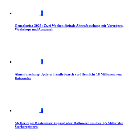
2
Genealogica 2026: Zwei Wochen digitale Ahnenforschung mit Vorträgen,
Workshops und Austausch
3
Ahnenforschung-Update: FamilySearch veröffentlicht 18 Millionen neue
Datensätze
4
MyHeritage: Kostenloser Zugang über Halloween zu über 1,5 Milliarden
Sterberegistern