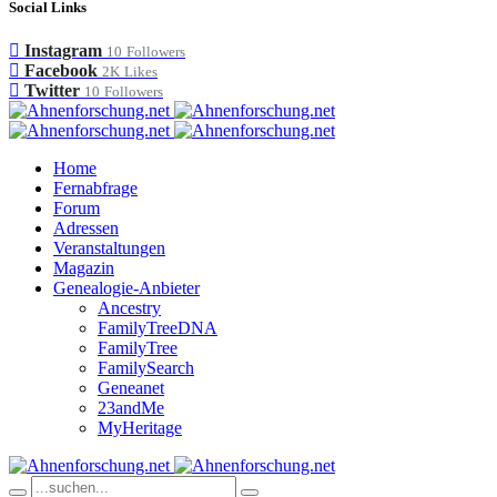
Social Links
Instagram
10
Followers
Facebook
2K
Likes
Twitter
10
Followers
Home
Fernabfrage
Forum
Adressen
Veranstaltungen
Magazin
Genealogie-Anbieter
Ancestry
FamilyTreeDNA
FamilyTree
FamilySearch
Geneanet
23andMe
MyHeritage