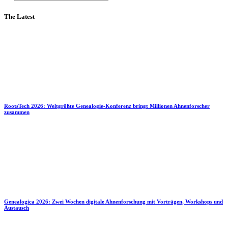
The Latest
RootsTech 2026: Weltgrößte Genealogie-Konferenz bringt Millionen Ahnenforscher
zusammen
Genealogica 2026: Zwei Wochen digitale Ahnenforschung mit Vorträgen, Workshops und
Austausch