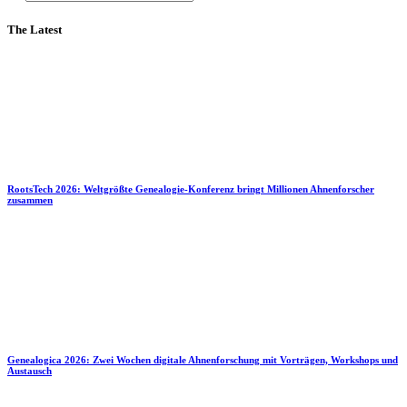
The Latest
RootsTech 2026: Weltgrößte Genealogie-Konferenz bringt Millionen Ahnenforscher
zusammen
Genealogica 2026: Zwei Wochen digitale Ahnenforschung mit Vorträgen, Workshops und
Austausch