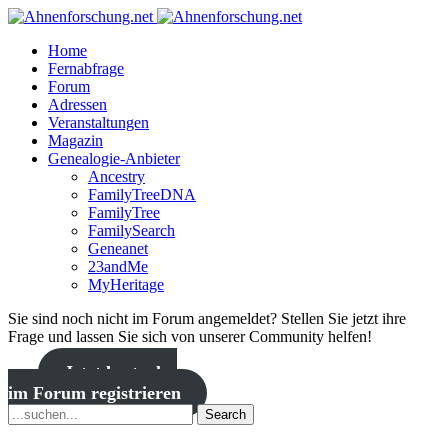
Home
Fernabfrage
Forum
Adressen
Veranstaltungen
Magazin
Genealogie-Anbieter
Ancestry
FamilyTreeDNA
FamilyTree
FamilySearch
Geneanet
23andMe
MyHeritage
Sie sind noch nicht im Forum angemeldet? Stellen Sie jetzt ihre
Frage und lassen Sie sich von unserer Community helfen!
Jetzt kostenlos
im Forum registrieren
Search