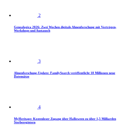
2
Genealogica 2026: Zwei Wochen digitale Ahnenforschung mit Vorträgen,
Workshops und Austausch
3
Ahnenforschung-Update: FamilySearch veröffentlicht 18 Millionen neue
Datensätze
4
MyHeritage: Kostenloser Zugang über Halloween zu über 1,5 Milliarden
Sterberegistern