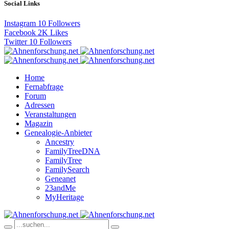
Social Links
Instagram
10
Followers
Facebook
2K
Likes
Twitter
10
Followers
Home
Fernabfrage
Forum
Adressen
Veranstaltungen
Magazin
Genealogie-Anbieter
Ancestry
FamilyTreeDNA
FamilyTree
FamilySearch
Geneanet
23andMe
MyHeritage