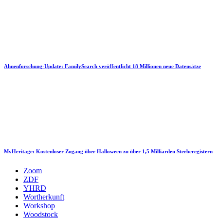
Ahnenforschung-Update: FamilySearch veröffentlicht 18 Millionen neue Datensätze
MyHeritage: Kostenloser Zugang über Halloween zu über 1,5 Milliarden Sterberegistern
Zoom
ZDF
YHRD
Wortherkunft
Workshop
Woodstock