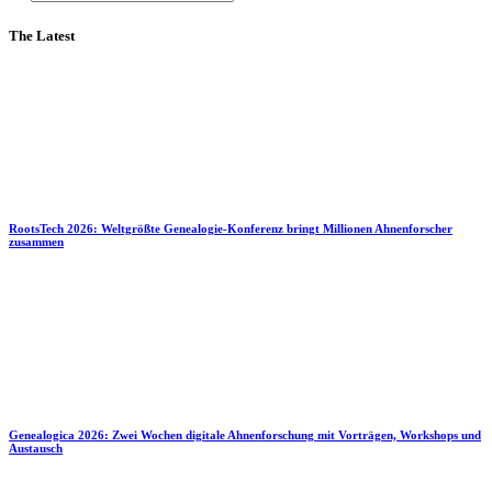
The Latest
RootsTech 2026: Weltgrößte Genealogie-Konferenz bringt Millionen Ahnenforscher
zusammen
Genealogica 2026: Zwei Wochen digitale Ahnenforschung mit Vorträgen, Workshops und
Austausch