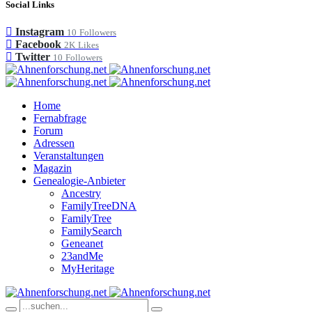
Social Links
Instagram
10
Followers
Facebook
2K
Likes
Twitter
10
Followers
Home
Fernabfrage
Forum
Adressen
Veranstaltungen
Magazin
Genealogie-Anbieter
Ancestry
FamilyTreeDNA
FamilyTree
FamilySearch
Geneanet
23andMe
MyHeritage