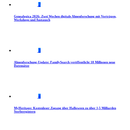
2
Genealogica 2026: Zwei Wochen digitale Ahnenforschung mit Vorträgen,
Workshops und Austausch
3
Ahnenforschung-Update: FamilySearch veröffentlicht 18 Millionen neue
Datensätze
4
MyHeritage: Kostenloser Zugang über Halloween zu über 1,5 Milliarden
Sterberegistern