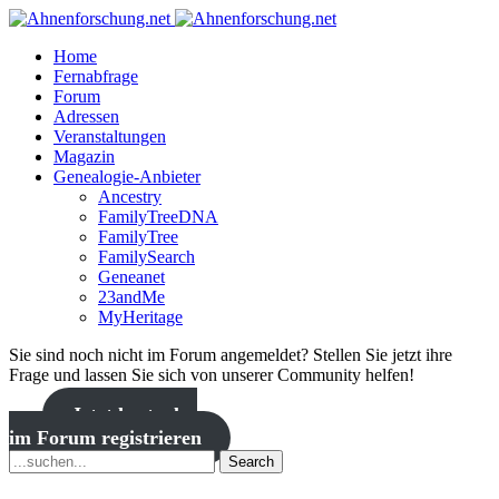
Home
Fernabfrage
Forum
Adressen
Veranstaltungen
Magazin
Genealogie-Anbieter
Ancestry
FamilyTreeDNA
FamilyTree
FamilySearch
Geneanet
23andMe
MyHeritage
Sie sind noch nicht im Forum angemeldet? Stellen Sie jetzt ihre
Frage und lassen Sie sich von unserer Community helfen!
Jetzt kostenlos
im Forum registrieren
Search