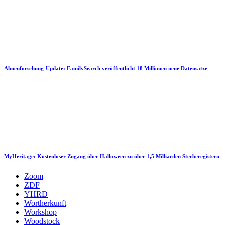
Ahnenforschung-Update: FamilySearch veröffentlicht 18 Millionen neue Datensätze
MyHeritage: Kostenloser Zugang über Halloween zu über 1,5 Milliarden Sterberegistern
Zoom
ZDF
YHRD
Wortherkunft
Workshop
Woodstock