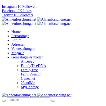
Instagram
10
Followers
Facebook
2K
Likes
Twitter
10
Followers
Home
Fernabfrage
Forum
Adressen
Veranstaltungen
Magazin
Genealogie-Anbieter
Ancestry
FamilyTreeDNA
FamilyTree
FamilySearch
Geneanet
23andMe
MyHeritage