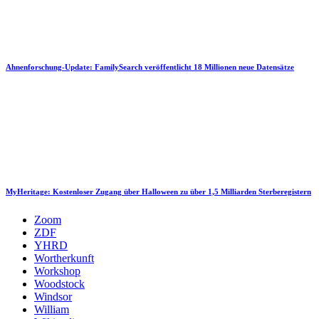
Ahnenforschung-Update: FamilySearch veröffentlicht 18 Millionen neue Datensätze
MyHeritage: Kostenloser Zugang über Halloween zu über 1,5 Milliarden Sterberegistern
Zoom
ZDF
YHRD
Wortherkunft
Workshop
Woodstock
Windsor
William