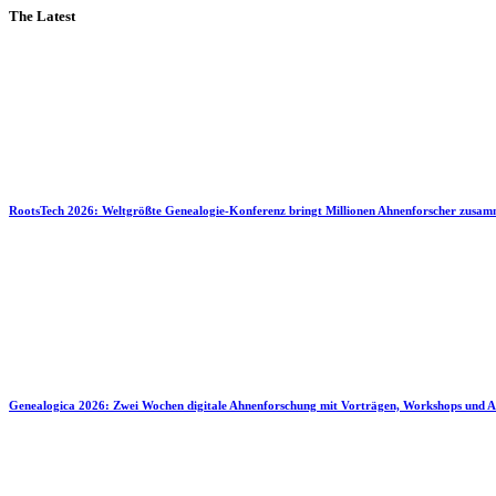
The Latest
RootsTech 2026: Weltgrößte Genealogie-Konferenz bringt Millionen Ahnenforscher zusa
Genealogica 2026: Zwei Wochen digitale Ahnenforschung mit Vorträgen, Workshops und A