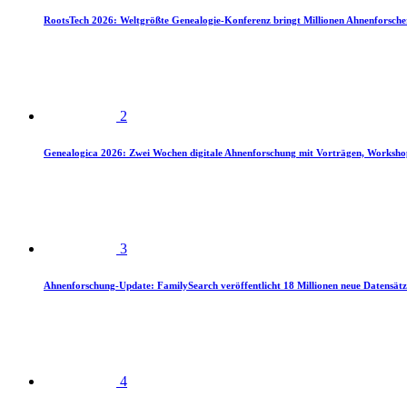
RootsTech 2026: Weltgrößte Genealogie-Konferenz bringt Millionen Ahnenforsch
2
Genealogica 2026: Zwei Wochen digitale Ahnenforschung mit Vorträgen, Worksho
3
Ahnenforschung-Update: FamilySearch veröffentlicht 18 Millionen neue Datensätz
4