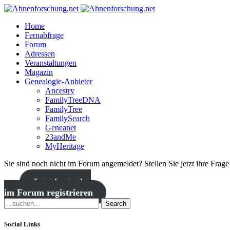
Home
Fernabfrage
Forum
Adressen
Veranstaltungen
Magazin
Genealogie-Anbieter
Ancestry
FamilyTreeDNA
FamilyTree
FamilySearch
Geneanet
23andMe
MyHeritage
Sie sind noch nicht im Forum angemeldet? Stellen Sie jetzt ihre Frag
Jetzt kostenlos
im Forum registrieren
Search
Social Links