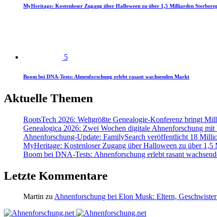
MyHeritage: Kostenloser Zugang über Halloween zu über 1,5 Milliarden Sterbereg
5
Boom bei DNA-Tests: Ahnenforschung erlebt rasant wachsenden Markt
Aktuelle Themen
RootsTech 2026: Weltgrößte Genealogie-Konferenz bringt Mi
Genealogica 2026: Zwei Wochen digitale Ahnenforschung mit
Ahnenforschung-Update: FamilySearch veröffentlicht 18 Milli
MyHeritage: Kostenloser Zugang über Halloween zu über 1,5 Mi
Boom bei DNA-Tests: Ahnenforschung erlebt rasant wachsend
Letzte Kommentare
Martin
zu
Ahnenforschung bei Elon Musk: Eltern, Geschwister