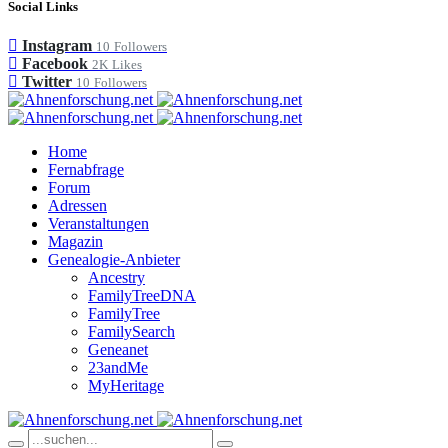
Social Links
Instagram
10
Followers
Facebook
2K
Likes
Twitter
10
Followers
Home
Fernabfrage
Forum
Adressen
Veranstaltungen
Magazin
Genealogie-Anbieter
Ancestry
FamilyTreeDNA
FamilyTree
FamilySearch
Geneanet
23andMe
MyHeritage