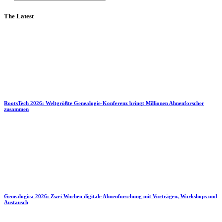
The Latest
RootsTech 2026: Weltgrößte Genealogie-Konferenz bringt Millionen Ahnenforscher
zusammen
Genealogica 2026: Zwei Wochen digitale Ahnenforschung mit Vorträgen, Workshops und
Austausch