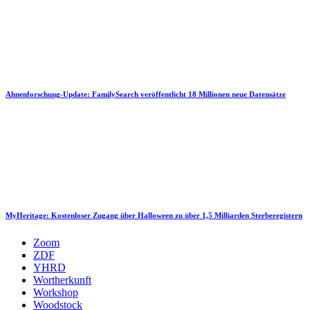
Ahnenforschung-Update: FamilySearch veröffentlicht 18 Millionen neue Datensätze
MyHeritage: Kostenloser Zugang über Halloween zu über 1,5 Milliarden Sterberegistern
Zoom
ZDF
YHRD
Wortherkunft
Workshop
Woodstock