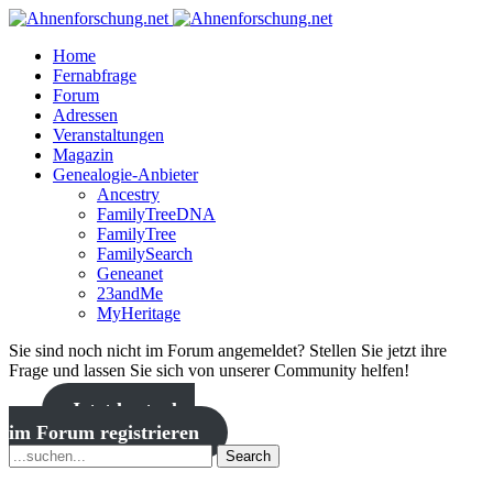
Home
Fernabfrage
Forum
Adressen
Veranstaltungen
Magazin
Genealogie-Anbieter
Ancestry
FamilyTreeDNA
FamilyTree
FamilySearch
Geneanet
23andMe
MyHeritage
Sie sind noch nicht im Forum angemeldet? Stellen Sie jetzt ihre
Frage und lassen Sie sich von unserer Community helfen!
Jetzt kostenlos
im Forum registrieren
Search