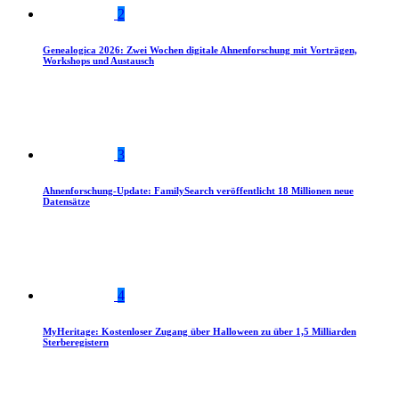
2
Genealogica 2026: Zwei Wochen digitale Ahnenforschung mit Vorträgen,
Workshops und Austausch
3
Ahnenforschung-Update: FamilySearch veröffentlicht 18 Millionen neue
Datensätze
4
MyHeritage: Kostenloser Zugang über Halloween zu über 1,5 Milliarden
Sterberegistern