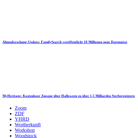
Ahnenforschung-Update: FamilySearch veröffentlicht 18 Millionen neue Datensätze
MyHeritage: Kostenloser Zugang über Halloween zu über 1,5 Milliarden Sterberegistern
Zoom
ZDF
YHRD
Wortherkunft
Workshop
Woodstock