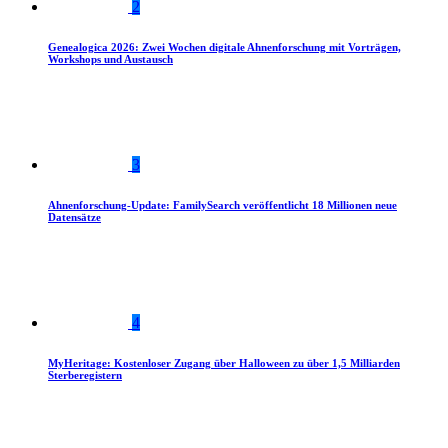
2
Genealogica 2026: Zwei Wochen digitale Ahnenforschung mit Vorträgen,
Workshops und Austausch
3
Ahnenforschung-Update: FamilySearch veröffentlicht 18 Millionen neue
Datensätze
4
MyHeritage: Kostenloser Zugang über Halloween zu über 1,5 Milliarden
Sterberegistern