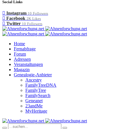
Social Links
Instagram
10
Followers
Facebook
2K
Likes
Twitter
10
Followers
Home
Fernabfrage
Forum
Adressen
Veranstaltungen
Magazin
Genealogie-Anbieter
Ancestry
FamilyTreeDNA
FamilyTree
FamilySearch
Geneanet
23andMe
MyHeritage