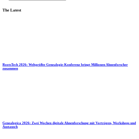
The Latest
RootsTech 2026: Weltgrößte Genealogie-Konferenz bringt Millionen Ahnenforscher
zusammen
Genealogica 2026: Zwei Wochen digitale Ahnenforschung mit Vorträgen, Workshops und
Austausch