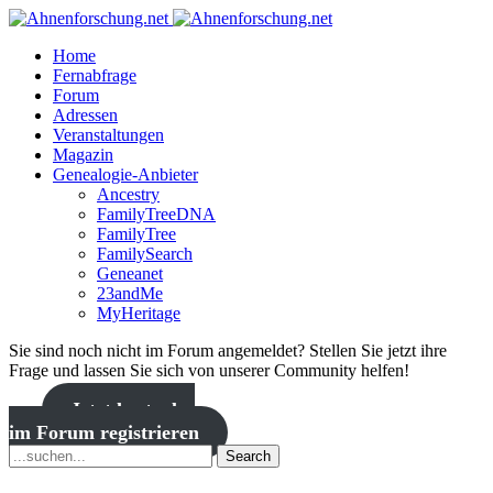
Home
Fernabfrage
Forum
Adressen
Veranstaltungen
Magazin
Genealogie-Anbieter
Ancestry
FamilyTreeDNA
FamilyTree
FamilySearch
Geneanet
23andMe
MyHeritage
Sie sind noch nicht im Forum angemeldet? Stellen Sie jetzt ihre
Frage und lassen Sie sich von unserer Community helfen!
Jetzt kostenlos
im Forum registrieren
Search