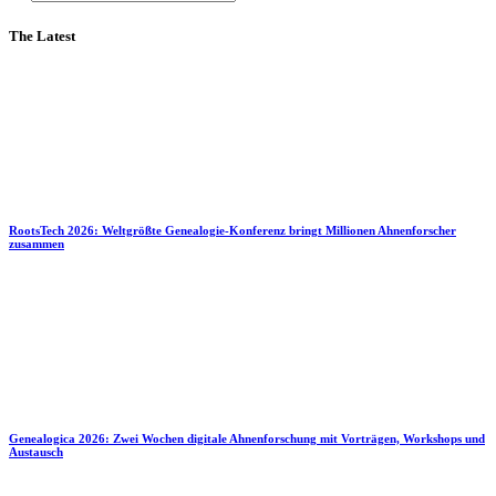
The Latest
RootsTech 2026: Weltgrößte Genealogie-Konferenz bringt Millionen Ahnenforscher
zusammen
Genealogica 2026: Zwei Wochen digitale Ahnenforschung mit Vorträgen, Workshops und
Austausch