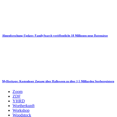
Ahnenforschung-Update: FamilySearch veröffentlicht 18 Millionen neue Datensätze
MyHeritage: Kostenloser Zugang über Halloween zu über 1,5 Milliarden Sterberegistern
Zoom
ZDF
YHRD
Wortherkunft
Workshop
Woodstock