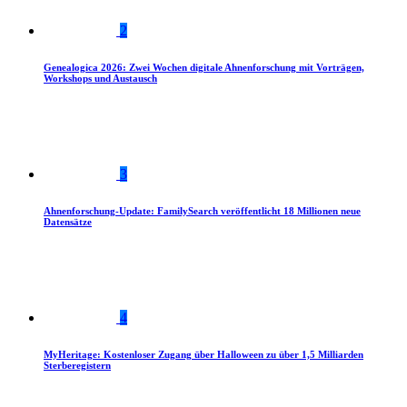
2
Genealogica 2026: Zwei Wochen digitale Ahnenforschung mit Vorträgen,
Workshops und Austausch
3
Ahnenforschung-Update: FamilySearch veröffentlicht 18 Millionen neue
Datensätze
4
MyHeritage: Kostenloser Zugang über Halloween zu über 1,5 Milliarden
Sterberegistern