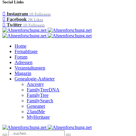
Social Links
Instagram
10
Followers
Facebook
2K
Likes
Twitter
10
Followers
Home
Fernabfrage
Forum
Adressen
Veranstaltungen
Magazin
Genealogie-Anbieter
Ancestry
FamilyTreeDNA
FamilyTree
FamilySearch
Geneanet
23andMe
MyHeritage