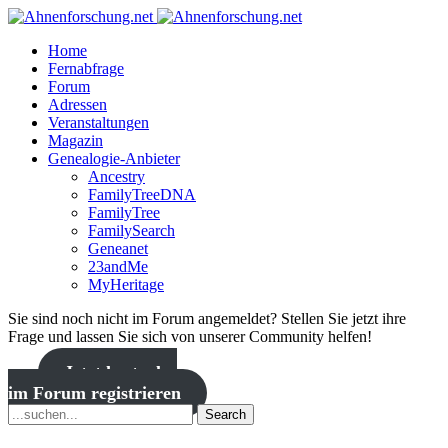
Home
Fernabfrage
Forum
Adressen
Veranstaltungen
Magazin
Genealogie-Anbieter
Ancestry
FamilyTreeDNA
FamilyTree
FamilySearch
Geneanet
23andMe
MyHeritage
Sie sind noch nicht im Forum angemeldet? Stellen Sie jetzt ihre
Frage und lassen Sie sich von unserer Community helfen!
Jetzt kostenlos
im Forum registrieren
Search