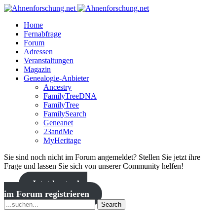
Home
Fernabfrage
Forum
Adressen
Veranstaltungen
Magazin
Genealogie-Anbieter
Ancestry
FamilyTreeDNA
FamilyTree
FamilySearch
Geneanet
23andMe
MyHeritage
Sie sind noch nicht im Forum angemeldet? Stellen Sie jetzt ihre
Frage und lassen Sie sich von unserer Community helfen!
Jetzt kostenlos
im Forum registrieren
Search