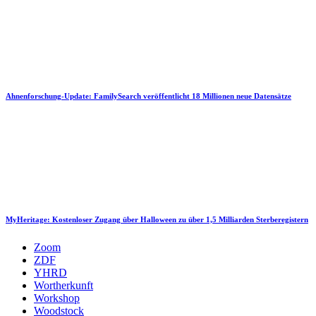
Ahnenforschung-Update: FamilySearch veröffentlicht 18 Millionen neue Datensätze
MyHeritage: Kostenloser Zugang über Halloween zu über 1,5 Milliarden Sterberegistern
Zoom
ZDF
YHRD
Wortherkunft
Workshop
Woodstock