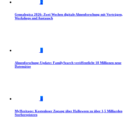
2
Genealogica 2026: Zwei Wochen digitale Ahnenforschung mit Vorträgen,
Workshops und Austausch
3
Ahnenforschung-Update: FamilySearch veröffentlicht 18 Millionen neue
Datensätze
4
MyHeritage: Kostenloser Zugang über Halloween zu über 1,5 Milliarden
Sterberegistern