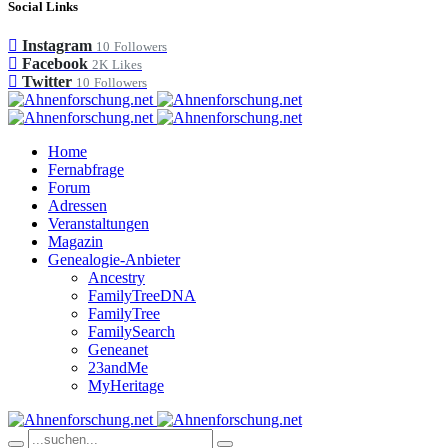
Social Links
Instagram
10
Followers
Facebook
2K
Likes
Twitter
10
Followers
Home
Fernabfrage
Forum
Adressen
Veranstaltungen
Magazin
Genealogie-Anbieter
Ancestry
FamilyTreeDNA
FamilyTree
FamilySearch
Geneanet
23andMe
MyHeritage