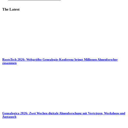
The Latest
RootsTech 2026: Weltgrößte Genealogie-Konferenz bringt Millionen Ahnenforscher
zusammen
Genealogica 2026: Zwei Wochen digitale Ahnenforschung mit Vorträgen, Workshops und
Austausch