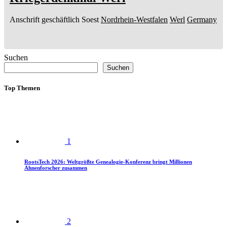
Anschrift geschäftlich
Soest
Nordrhein-Westfalen
Werl
Germany
Suchen
Suchen
Top Themen
1
RootsTech 2026: Weltgrößte Genealogie-Konferenz bringt Millionen
Ahnenforscher zusammen
2