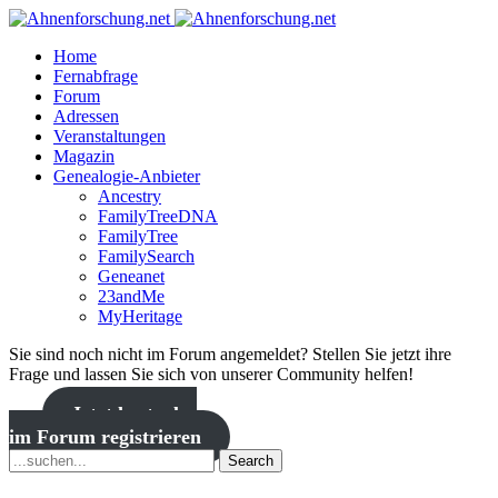
Home
Fernabfrage
Forum
Adressen
Veranstaltungen
Magazin
Genealogie-Anbieter
Ancestry
FamilyTreeDNA
FamilyTree
FamilySearch
Geneanet
23andMe
MyHeritage
Sie sind noch nicht im Forum angemeldet? Stellen Sie jetzt ihre
Frage und lassen Sie sich von unserer Community helfen!
Jetzt kostenlos
im Forum registrieren
Search