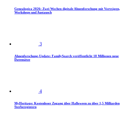
Genealogica 2026: Zwei Wochen digitale Ahnenforschung mit Vorträgen,
Workshops und Austausch
3
Ahnenforschung-Update: FamilySearch veröffentlicht 18 Millionen neue
Datensätze
4
MyHeritage: Kostenloser Zugang über Halloween zu über 1,5 Milliarden
Sterberegistern