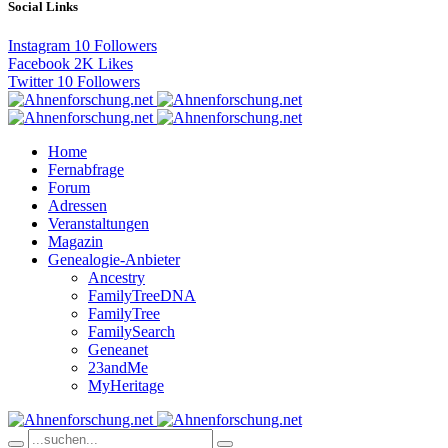
Social Links
Instagram
10
Followers
Facebook
2K
Likes
Twitter
10
Followers
Home
Fernabfrage
Forum
Adressen
Veranstaltungen
Magazin
Genealogie-Anbieter
Ancestry
FamilyTreeDNA
FamilyTree
FamilySearch
Geneanet
23andMe
MyHeritage