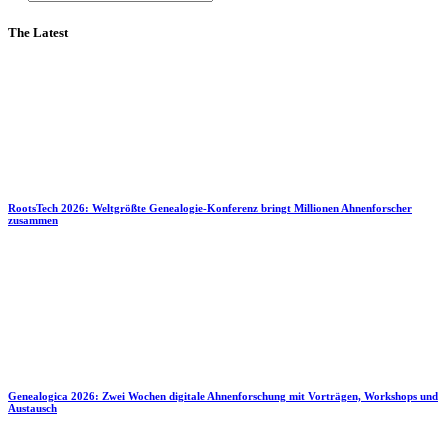
The Latest
RootsTech 2026: Weltgrößte Genealogie-Konferenz bringt Millionen Ahnenforscher
zusammen
Genealogica 2026: Zwei Wochen digitale Ahnenforschung mit Vorträgen, Workshops und
Austausch