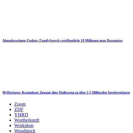
Ahnenforschung-Update: FamilySearch veröffentlicht 18 Millionen neue Datensätze
MyHeritage: Kostenloser Zugang über Halloween zu über 1,5 Milliarden Sterberegistern
Zoom
ZDF
YHRD
Wortherkunft
Workshop
Woodstock