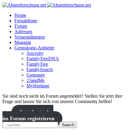
Home
Fernabfrage
Forum
Adressen
Veranstaltungen
Magazin
Genealogie-Anbieter
Ancestry
FamilyTreeDNA
FamilyTree
FamilySearch
Geneanet
23andMe
MyHeritage
Sie sind noch nicht im Forum angemeldet? Stellen Sie jetzt ihre
Frage und lassen Sie sich von unserer Community helfen!
Jetzt kostenlos
im Forum registrieren
Search