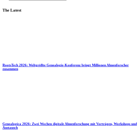
The Latest
RootsTech 2026: Weltgrößte Genealogie-Konferenz bringt Millionen Ahnenforscher
zusammen
Genealogica 2026: Zwei Wochen digitale Ahnenforschung mit Vorträgen, Workshops und
Austausch