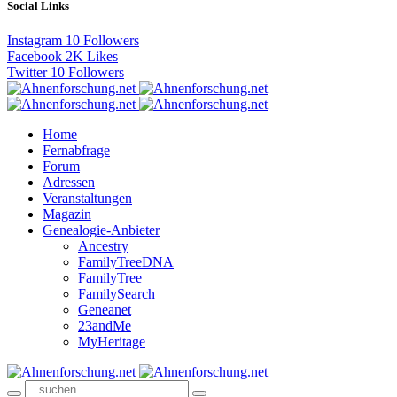
Social Links
Instagram
10
Followers
Facebook
2K
Likes
Twitter
10
Followers
Home
Fernabfrage
Forum
Adressen
Veranstaltungen
Magazin
Genealogie-Anbieter
Ancestry
FamilyTreeDNA
FamilyTree
FamilySearch
Geneanet
23andMe
MyHeritage