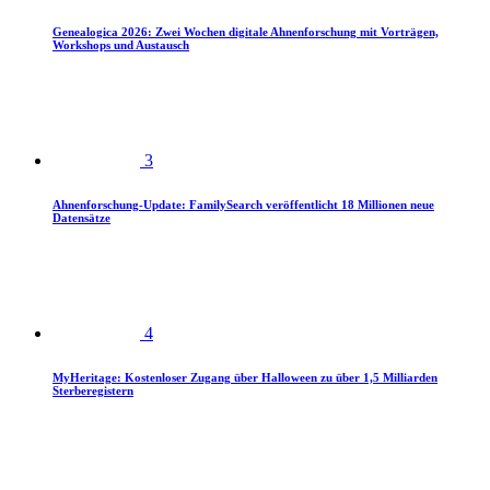
Genealogica 2026: Zwei Wochen digitale Ahnenforschung mit Vorträgen,
Workshops und Austausch
3
Ahnenforschung-Update: FamilySearch veröffentlicht 18 Millionen neue
Datensätze
4
MyHeritage: Kostenloser Zugang über Halloween zu über 1,5 Milliarden
Sterberegistern