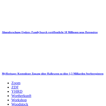
Ahnenforschung-Update: FamilySearch veröffentlicht 18 Millionen neue Datensätze
MyHeritage: Kostenloser Zugang über Halloween zu über 1,5 Milliarden Sterberegistern
Zoom
ZDF
YHRD
Wortherkunft
Workshop
Woodstock