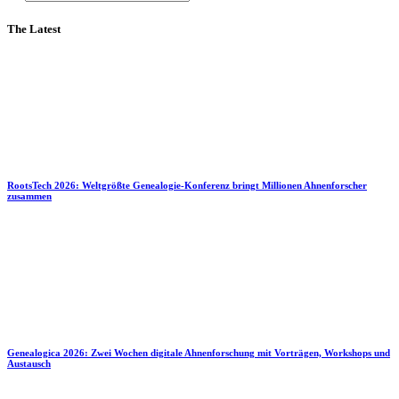
The Latest
RootsTech 2026: Weltgrößte Genealogie-Konferenz bringt Millionen Ahnenforscher
zusammen
Genealogica 2026: Zwei Wochen digitale Ahnenforschung mit Vorträgen, Workshops und
Austausch