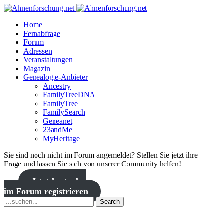
Home
Fernabfrage
Forum
Adressen
Veranstaltungen
Magazin
Genealogie-Anbieter
Ancestry
FamilyTreeDNA
FamilyTree
FamilySearch
Geneanet
23andMe
MyHeritage
Sie sind noch nicht im Forum angemeldet? Stellen Sie jetzt ihre
Frage und lassen Sie sich von unserer Community helfen!
Jetzt kostenlos
im Forum registrieren
Search