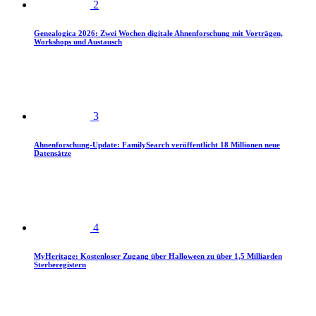
2
Genealogica 2026: Zwei Wochen digitale Ahnenforschung mit Vorträgen,
Workshops und Austausch
3
Ahnenforschung-Update: FamilySearch veröffentlicht 18 Millionen neue
Datensätze
4
MyHeritage: Kostenloser Zugang über Halloween zu über 1,5 Milliarden
Sterberegistern