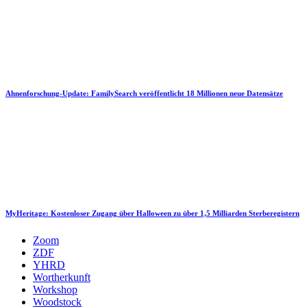
Ahnenforschung-Update: FamilySearch veröffentlicht 18 Millionen neue Datensätze
MyHeritage: Kostenloser Zugang über Halloween zu über 1,5 Milliarden Sterberegistern
Zoom
ZDF
YHRD
Wortherkunft
Workshop
Woodstock