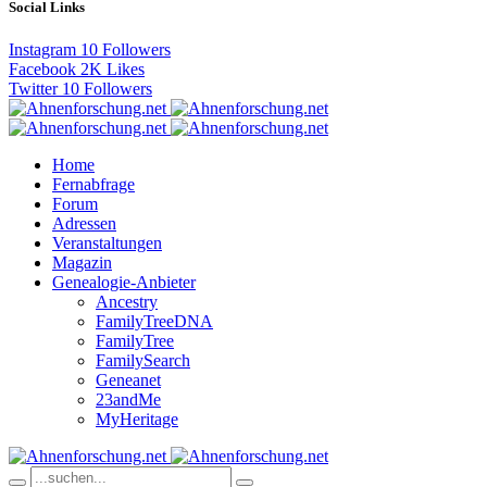
Social Links
Instagram
10
Followers
Facebook
2K
Likes
Twitter
10
Followers
Home
Fernabfrage
Forum
Adressen
Veranstaltungen
Magazin
Genealogie-Anbieter
Ancestry
FamilyTreeDNA
FamilyTree
FamilySearch
Geneanet
23andMe
MyHeritage