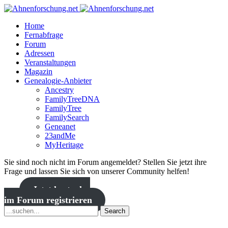
Home
Fernabfrage
Forum
Adressen
Veranstaltungen
Magazin
Genealogie-Anbieter
Ancestry
FamilyTreeDNA
FamilyTree
FamilySearch
Geneanet
23andMe
MyHeritage
Sie sind noch nicht im Forum angemeldet? Stellen Sie jetzt ihre
Frage und lassen Sie sich von unserer Community helfen!
Jetzt kostenlos
im Forum registrieren
Search