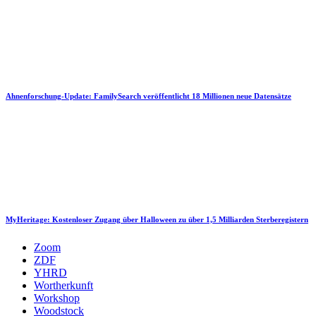
Ahnenforschung-Update: FamilySearch veröffentlicht 18 Millionen neue Datensätze
MyHeritage: Kostenloser Zugang über Halloween zu über 1,5 Milliarden Sterberegistern
Zoom
ZDF
YHRD
Wortherkunft
Workshop
Woodstock