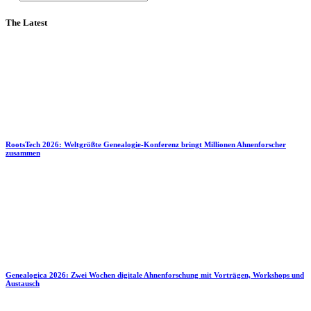
The Latest
RootsTech 2026: Weltgrößte Genealogie-Konferenz bringt Millionen Ahnenforscher
zusammen
Genealogica 2026: Zwei Wochen digitale Ahnenforschung mit Vorträgen, Workshops und
Austausch