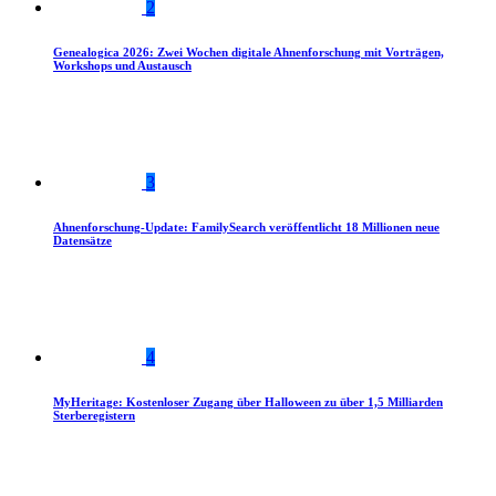
2
Genealogica 2026: Zwei Wochen digitale Ahnenforschung mit Vorträgen,
Workshops und Austausch
3
Ahnenforschung-Update: FamilySearch veröffentlicht 18 Millionen neue
Datensätze
4
MyHeritage: Kostenloser Zugang über Halloween zu über 1,5 Milliarden
Sterberegistern