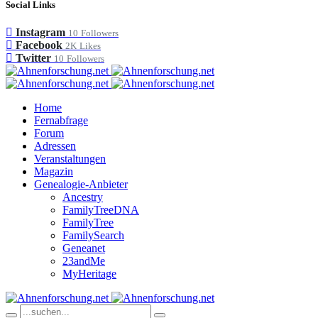
Social Links
Instagram
10
Followers
Facebook
2K
Likes
Twitter
10
Followers
Home
Fernabfrage
Forum
Adressen
Veranstaltungen
Magazin
Genealogie-Anbieter
Ancestry
FamilyTreeDNA
FamilyTree
FamilySearch
Geneanet
23andMe
MyHeritage