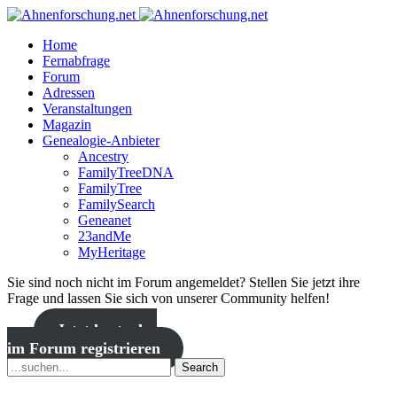
Home
Fernabfrage
Forum
Adressen
Veranstaltungen
Magazin
Genealogie-Anbieter
Ancestry
FamilyTreeDNA
FamilyTree
FamilySearch
Geneanet
23andMe
MyHeritage
Sie sind noch nicht im Forum angemeldet? Stellen Sie jetzt ihre
Frage und lassen Sie sich von unserer Community helfen!
Jetzt kostenlos
im Forum registrieren
Search