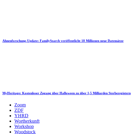
Ahnenforschung-Update: FamilySearch veröffentlicht 18 Millionen neue Datensätze
MyHeritage: Kostenloser Zugang über Halloween zu über 1,5 Milliarden Sterberegistern
Zoom
ZDF
YHRD
Wortherkunft
Workshop
Woodstock