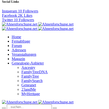
Social Links
Instagram
10
Followers
Facebook
2K
Likes
Twitter
10
Followers
Home
Fernabfrage
Forum
Adressen
Veranstaltungen
Magazin
Genealogie-Anbieter
Ancestry
FamilyTreeDNA
FamilyTree
FamilySearch
Geneanet
23andMe
MyHeritage