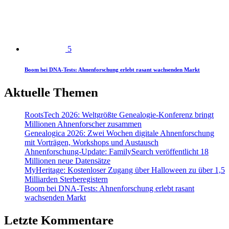
5
Boom bei DNA-Tests: Ahnenforschung erlebt rasant wachsenden Markt
Aktuelle Themen
RootsTech 2026: Weltgrößte Genealogie-Konferenz bringt
Millionen Ahnenforscher zusammen
Genealogica 2026: Zwei Wochen digitale Ahnenforschung
mit Vorträgen, Workshops und Austausch
Ahnenforschung-Update: FamilySearch veröffentlicht 18
Millionen neue Datensätze
MyHeritage: Kostenloser Zugang über Halloween zu über 1,5
Milliarden Sterberegistern
Boom bei DNA-Tests: Ahnenforschung erlebt rasant
wachsenden Markt
Letzte Kommentare