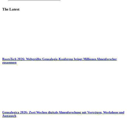
The Latest
RootsTech 2026: Weltgrößte Genealogie-Konferenz bringt Millionen Ahnenforscher
zusammen
Genealogica 2026: Zwei Wochen digitale Ahnenforschung mit Vorträgen, Workshops und
Austausch