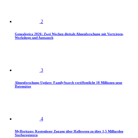
2
Genealogica 2026: Zwei Wochen digitale Ahnenforschung mit Vorträgen,
Workshops und Austausch
3
Ahnenforschung-Update: FamilySearch veröffentlicht 18 Millionen neue
Datensätze
4
MyHeritage: Kostenloser Zugang über Halloween zu über 1,5 Milliarden
Sterberegistern