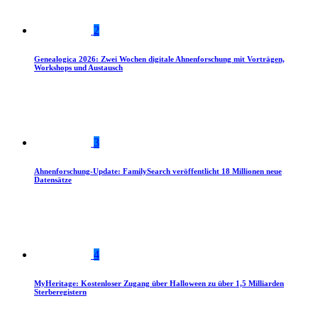
2
Genealogica 2026: Zwei Wochen digitale Ahnenforschung mit Vorträgen,
Workshops und Austausch
3
Ahnenforschung-Update: FamilySearch veröffentlicht 18 Millionen neue
Datensätze
4
MyHeritage: Kostenloser Zugang über Halloween zu über 1,5 Milliarden
Sterberegistern