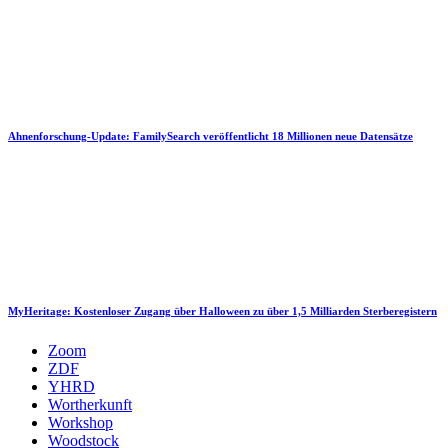
Ahnenforschung-Update: FamilySearch veröffentlicht 18 Millionen neue Datensätze
MyHeritage: Kostenloser Zugang über Halloween zu über 1,5 Milliarden Sterberegistern
Zoom
ZDF
YHRD
Wortherkunft
Workshop
Woodstock