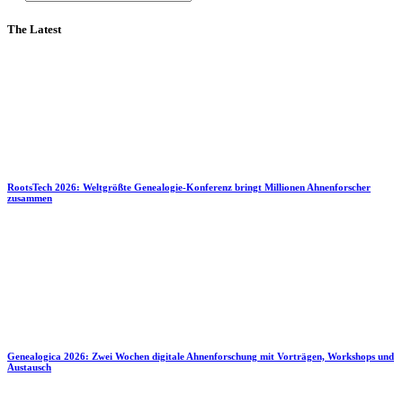
The Latest
RootsTech 2026: Weltgrößte Genealogie-Konferenz bringt Millionen Ahnenforscher
zusammen
Genealogica 2026: Zwei Wochen digitale Ahnenforschung mit Vorträgen, Workshops und
Austausch