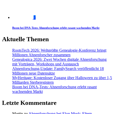
5
Boom bei DNA-Tests: Ahnenforschung erlebt rasant wachsenden Markt
Aktuelle Themen
RootsTech 2026: Weltgrößte Genealogie-Konferenz bringt
Millionen Ahnenforscher zusammen
Genealogica 2026: Zwei Wochen digitale Ahnenforschung
mit Vorträgen, Workshops und Austausch
Ahnenforschung-Update: FamilySearch veröffentlicht 18
Millionen neue Datensätze
MyHeritage: Kostenloser Zugang über Halloween zu über 1,5
Milliarden Sterberegistern
Boom bei DNA-Tests: Ahnenforschung erlebt rasant
wachsenden Markt
Letzte Kommentare
Martin
zu
Ahnenforschung bei Elon Musk: Eltern,