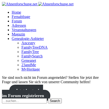
Home
Fernabfrage
Forum
Adressen
Veranstaltungen
Magazin
Genealogie-Anbieter
Ancestry
FamilyTreeDNA
FamilyTree
FamilySearch
Geneanet
23andMe
MyHeritage
Sie sind noch nicht im Forum angemeldet? Stellen Sie jetzt ihre
Frage und lassen Sie sich von unserer Community helfen!
Jetzt kostenlos
im Forum registrieren
Search