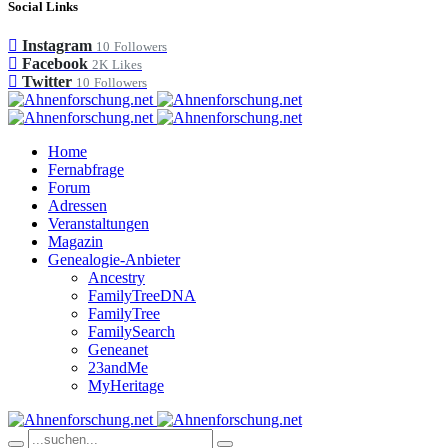
Social Links
Instagram
10
Followers
Facebook
2K
Likes
Twitter
10
Followers
Home
Fernabfrage
Forum
Adressen
Veranstaltungen
Magazin
Genealogie-Anbieter
Ancestry
FamilyTreeDNA
FamilyTree
FamilySearch
Geneanet
23andMe
MyHeritage