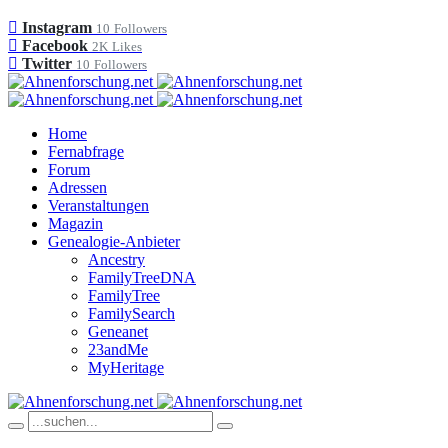
Instagram
10
Followers
Facebook
2K
Likes
Twitter
10
Followers
Home
Fernabfrage
Forum
Adressen
Veranstaltungen
Magazin
Genealogie-Anbieter
Ancestry
FamilyTreeDNA
FamilyTree
FamilySearch
Geneanet
23andMe
MyHeritage