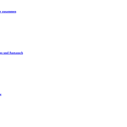
er zusammen
ps und Austausch
e