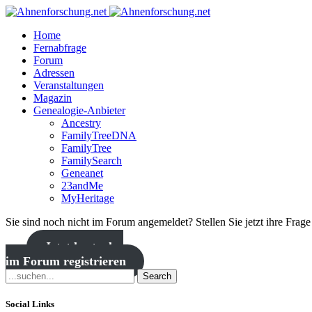
Home
Fernabfrage
Forum
Adressen
Veranstaltungen
Magazin
Genealogie-Anbieter
Ancestry
FamilyTreeDNA
FamilyTree
FamilySearch
Geneanet
23andMe
MyHeritage
Sie sind noch nicht im Forum angemeldet? Stellen Sie jetzt ihre Frag
Jetzt kostenlos
im Forum registrieren
Search
Social Links