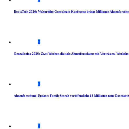
RootsTech 2026: Weltgrößte Genealogie-Konferenz bringt Millionen Ahnenforsch
2
Genealogica 2026: Zwei Wochen digitale Ahnenforschung mit Vorträgen, Worksho
3
Ahnenforschung-Update: FamilySearch veröffentlicht 18 Millionen neue Datensätz
4