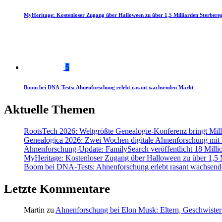
MyHeritage: Kostenloser Zugang über Halloween zu über 1,5 Milliarden Sterbereg
5
Boom bei DNA-Tests: Ahnenforschung erlebt rasant wachsenden Markt
Aktuelle Themen
RootsTech 2026: Weltgrößte Genealogie-Konferenz bringt Mi
Genealogica 2026: Zwei Wochen digitale Ahnenforschung mit
Ahnenforschung-Update: FamilySearch veröffentlicht 18 Milli
MyHeritage: Kostenloser Zugang über Halloween zu über 1,5 Mi
Boom bei DNA-Tests: Ahnenforschung erlebt rasant wachsend
Letzte Kommentare
Martin
zu
Ahnenforschung bei Elon Musk: Eltern, Geschwister