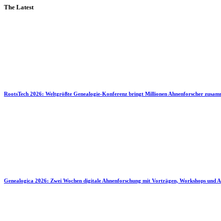
The Latest
RootsTech 2026: Weltgrößte Genealogie-Konferenz bringt Millionen Ahnenforscher zusa
Genealogica 2026: Zwei Wochen digitale Ahnenforschung mit Vorträgen, Workshops und A