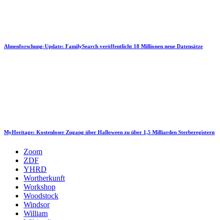
Ahnenforschung-Update: FamilySearch veröffentlicht 18 Millionen neue Datensätze
MyHeritage: Kostenloser Zugang über Halloween zu über 1,5 Milliarden Sterberegistern
Zoom
ZDF
YHRD
Wortherkunft
Workshop
Woodstock
Windsor
William