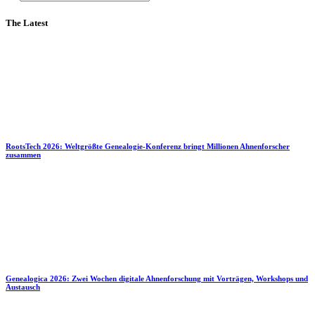
The Latest
RootsTech 2026: Weltgrößte Genealogie-Konferenz bringt Millionen Ahnenforscher
zusammen
Genealogica 2026: Zwei Wochen digitale Ahnenforschung mit Vorträgen, Workshops und
Austausch