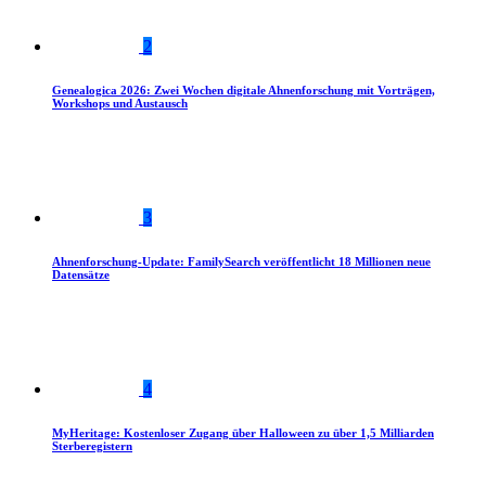
2
Genealogica 2026: Zwei Wochen digitale Ahnenforschung mit Vorträgen,
Workshops und Austausch
3
Ahnenforschung-Update: FamilySearch veröffentlicht 18 Millionen neue
Datensätze
4
MyHeritage: Kostenloser Zugang über Halloween zu über 1,5 Milliarden
Sterberegistern