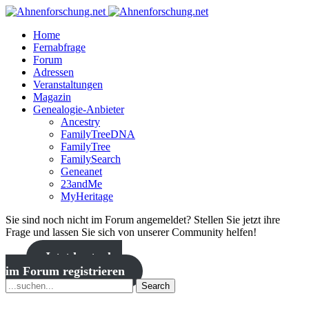
Home
Fernabfrage
Forum
Adressen
Veranstaltungen
Magazin
Genealogie-Anbieter
Ancestry
FamilyTreeDNA
FamilyTree
FamilySearch
Geneanet
23andMe
MyHeritage
Sie sind noch nicht im Forum angemeldet? Stellen Sie jetzt ihre
Frage und lassen Sie sich von unserer Community helfen!
Jetzt kostenlos
im Forum registrieren
Search