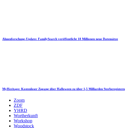
Ahnenforschung-Update: FamilySearch veröffentlicht 18 Millionen neue Datensätze
MyHeritage: Kostenloser Zugang über Halloween zu über 1,5 Milliarden Sterberegistern
Zoom
ZDF
YHRD
Wortherkunft
Workshop
Woodstock