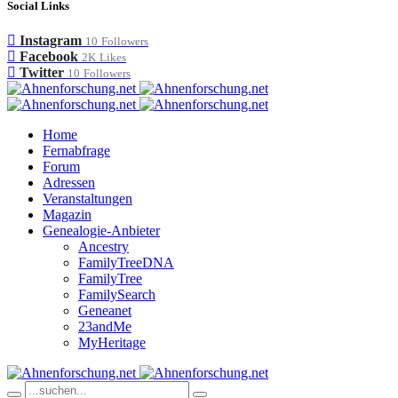
Social Links
Instagram
10
Followers
Facebook
2K
Likes
Twitter
10
Followers
Home
Fernabfrage
Forum
Adressen
Veranstaltungen
Magazin
Genealogie-Anbieter
Ancestry
FamilyTreeDNA
FamilyTree
FamilySearch
Geneanet
23andMe
MyHeritage