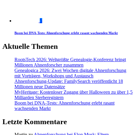
5
Boom bei DNA-Tests: Ahnenforschung erlebt rasant wachsenden Markt
Aktuelle Themen
RootsTech 2026: Weltgrößte Genealogie-Konferenz bringt
Millionen Ahnenforscher zusammen
Genealogica 2026: Zwei Wochen digitale Ahnenforschung
mit Vorträgen, Workshops und Austausch
Ahnenforschung-Update: FamilySearch veröffentlicht 18
Millionen neue Datensätze
MyHeritage: Kostenloser Zugang über Halloween zu über 1,5
Milliarden Sterberegistern
Boom bei DNA-Tests: Ahnenforschung erlebt rasant
wachsenden Markt
Letzte Kommentare
Martin
zu
Ahnenforschung bei Elon Musk: Eltern,