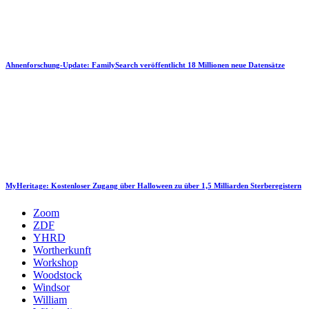
Ahnenforschung-Update: FamilySearch veröffentlicht 18 Millionen neue Datensätze
MyHeritage: Kostenloser Zugang über Halloween zu über 1,5 Milliarden Sterberegistern
Zoom
ZDF
YHRD
Wortherkunft
Workshop
Woodstock
Windsor
William