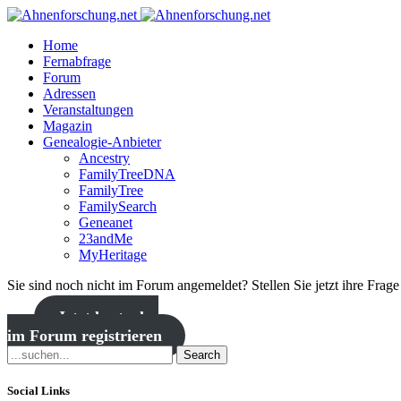
Home
Fernabfrage
Forum
Adressen
Veranstaltungen
Magazin
Genealogie-Anbieter
Ancestry
FamilyTreeDNA
FamilyTree
FamilySearch
Geneanet
23andMe
MyHeritage
Sie sind noch nicht im Forum angemeldet? Stellen Sie jetzt ihre Frag
Jetzt kostenlos
im Forum registrieren
Search
Social Links