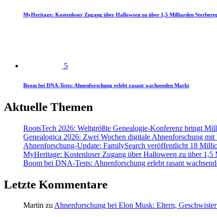
MyHeritage: Kostenloser Zugang über Halloween zu über 1,5 Milliarden Sterbereg
5
Boom bei DNA-Tests: Ahnenforschung erlebt rasant wachsenden Markt
Aktuelle Themen
RootsTech 2026: Weltgrößte Genealogie-Konferenz bringt Mi
Genealogica 2026: Zwei Wochen digitale Ahnenforschung mit
Ahnenforschung-Update: FamilySearch veröffentlicht 18 Milli
MyHeritage: Kostenloser Zugang über Halloween zu über 1,5 Mi
Boom bei DNA-Tests: Ahnenforschung erlebt rasant wachsend
Letzte Kommentare
Martin
zu
Ahnenforschung bei Elon Musk: Eltern, Geschwister