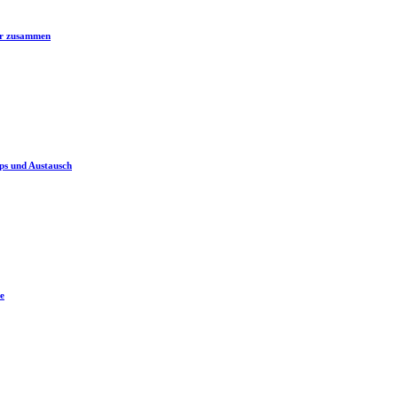
er zusammen
ps und Austausch
e