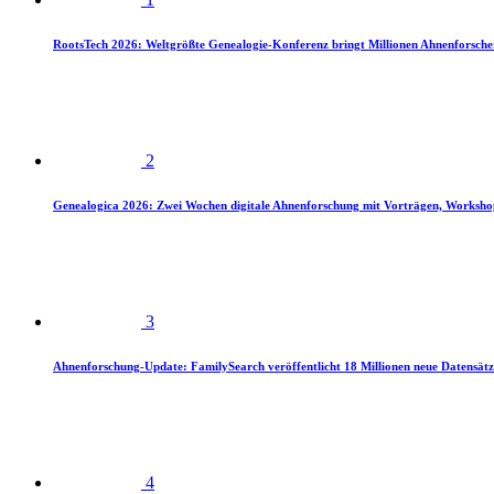
RootsTech 2026: Weltgrößte Genealogie-Konferenz bringt Millionen Ahnenforsch
2
Genealogica 2026: Zwei Wochen digitale Ahnenforschung mit Vorträgen, Worksho
3
Ahnenforschung-Update: FamilySearch veröffentlicht 18 Millionen neue Datensätz
4