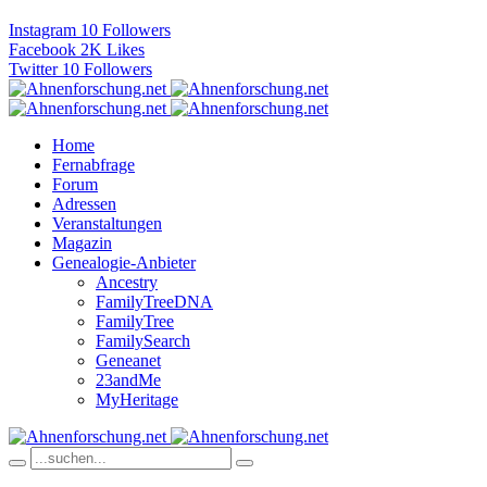
Instagram
10
Followers
Facebook
2K
Likes
Twitter
10
Followers
Home
Fernabfrage
Forum
Adressen
Veranstaltungen
Magazin
Genealogie-Anbieter
Ancestry
FamilyTreeDNA
FamilyTree
FamilySearch
Geneanet
23andMe
MyHeritage