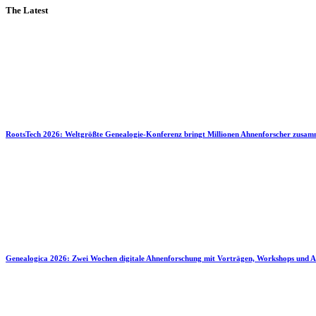
The Latest
RootsTech 2026: Weltgrößte Genealogie-Konferenz bringt Millionen Ahnenforscher zusa
Genealogica 2026: Zwei Wochen digitale Ahnenforschung mit Vorträgen, Workshops und A