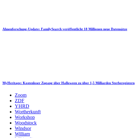
Ahnenforschung-Update: FamilySearch veröffentlicht 18 Millionen neue Datensätze
MyHeritage: Kostenloser Zugang über Halloween zu über 1,5 Milliarden Sterberegistern
Zoom
ZDF
YHRD
Wortherkunft
Workshop
Woodstock
Windsor
William