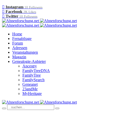
Instagram
10
Followers
Facebook
2K
Likes
Twitter
10
Followers
Home
Fernabfrage
Forum
Adressen
Veranstaltungen
Magazin
Genealogie-Anbieter
Ancestry
FamilyTreeDNA
FamilyTree
FamilySearch
Geneanet
23andMe
MyHeritage