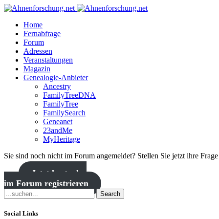
Home
Fernabfrage
Forum
Adressen
Veranstaltungen
Magazin
Genealogie-Anbieter
Ancestry
FamilyTreeDNA
FamilyTree
FamilySearch
Geneanet
23andMe
MyHeritage
Sie sind noch nicht im Forum angemeldet? Stellen Sie jetzt ihre Frag
Jetzt kostenlos
im Forum registrieren
Search
Social Links