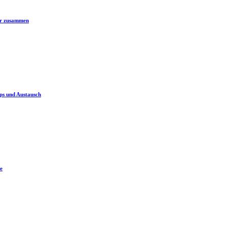
er zusammen
ps und Austausch
e