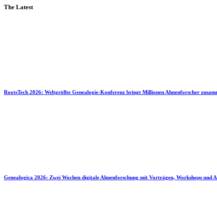
The Latest
RootsTech 2026: Weltgrößte Genealogie-Konferenz bringt Millionen Ahnenforscher zusa
Genealogica 2026: Zwei Wochen digitale Ahnenforschung mit Vorträgen, Workshops und A