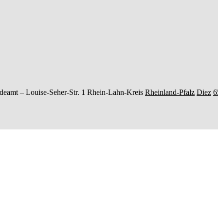
deamt –
Louise-Seher-Str. 1
Rhein-Lahn-Kreis
Rheinland-Pfalz
Diez
6