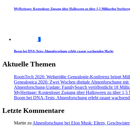
MyHeritage: Kostenloser Zugang über Halloween zu über 1,5 Milliarden Sterbereg
5
Boom bei DNA-Tests: Ahnenforschung erlebt rasant wachsenden Markt
Aktuelle Themen
RootsTech 2026: Weltgrößte Genealogie-Konferenz bringt Mi
Genealogica 2026: Zwei Wochen digitale Ahnenforschung mit
Ahnenforschung-Update: FamilySearch veröffentlicht 18 Milli
MyHeritage: Kostenloser Zugang über Halloween zu über 1,5 Mi
Boom bei DNA-Tests: Ahnenforschung erlebt rasant wachsend
Letzte Kommentare
Martin
zu
Ahnenforschung bei Elon Musk: Eltern, Geschwister