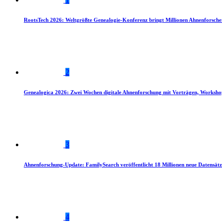
RootsTech 2026: Weltgrößte Genealogie-Konferenz bringt Millionen Ahnenforsch
2
Genealogica 2026: Zwei Wochen digitale Ahnenforschung mit Vorträgen, Worksho
3
Ahnenforschung-Update: FamilySearch veröffentlicht 18 Millionen neue Datensätz
4