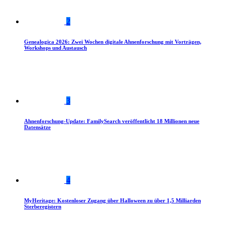
2
Genealogica 2026: Zwei Wochen digitale Ahnenforschung mit Vorträgen,
Workshops und Austausch
3
Ahnenforschung-Update: FamilySearch veröffentlicht 18 Millionen neue
Datensätze
4
MyHeritage: Kostenloser Zugang über Halloween zu über 1,5 Milliarden
Sterberegistern