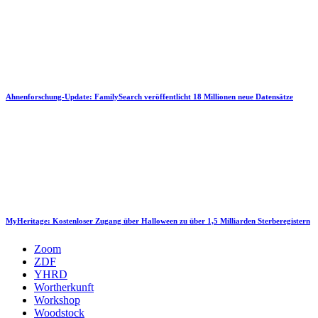
Ahnenforschung-Update: FamilySearch veröffentlicht 18 Millionen neue Datensätze
MyHeritage: Kostenloser Zugang über Halloween zu über 1,5 Milliarden Sterberegistern
Zoom
ZDF
YHRD
Wortherkunft
Workshop
Woodstock