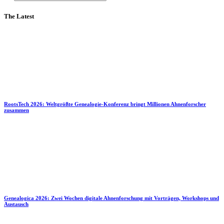
The Latest
RootsTech 2026: Weltgrößte Genealogie-Konferenz bringt Millionen Ahnenforscher
zusammen
Genealogica 2026: Zwei Wochen digitale Ahnenforschung mit Vorträgen, Workshops und
Austausch