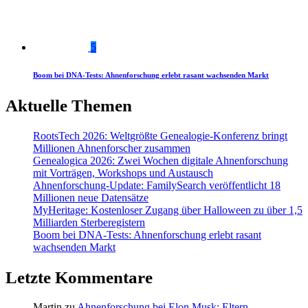
5
Boom bei DNA-Tests: Ahnenforschung erlebt rasant wachsenden Markt
Aktuelle Themen
RootsTech 2026: Weltgrößte Genealogie-Konferenz bringt
Millionen Ahnenforscher zusammen
Genealogica 2026: Zwei Wochen digitale Ahnenforschung
mit Vorträgen, Workshops und Austausch
Ahnenforschung-Update: FamilySearch veröffentlicht 18
Millionen neue Datensätze
MyHeritage: Kostenloser Zugang über Halloween zu über 1,5
Milliarden Sterberegistern
Boom bei DNA-Tests: Ahnenforschung erlebt rasant
wachsenden Markt
Letzte Kommentare
Martin
zu
Ahnenforschung bei Elon Musk: Eltern,