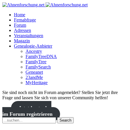
Home
Fernabfrage
Forum
Adressen
Veranstaltungen
Magazin
Genealogie-Anbieter
Ancestry
FamilyTreeDNA
FamilyTree
FamilySearch
Geneanet
23andMe
MyHeritage
Sie sind noch nicht im Forum angemeldet? Stellen Sie jetzt ihre
Frage und lassen Sie sich von unserer Community helfen!
Jetzt kostenlos
im Forum registrieren
Search