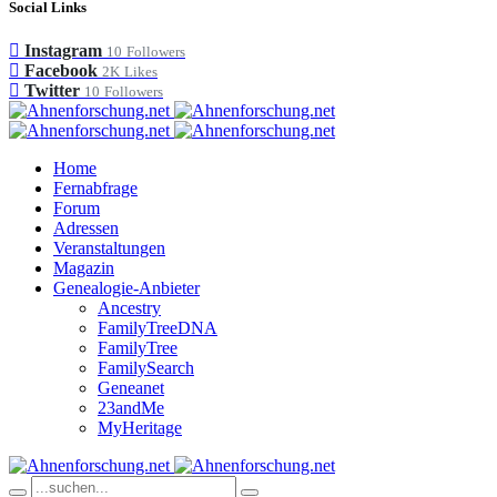
Social Links
Instagram
10
Followers
Facebook
2K
Likes
Twitter
10
Followers
Home
Fernabfrage
Forum
Adressen
Veranstaltungen
Magazin
Genealogie-Anbieter
Ancestry
FamilyTreeDNA
FamilyTree
FamilySearch
Geneanet
23andMe
MyHeritage