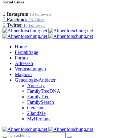
Social Links
Instagram
10
Followers
Facebook
2K
Likes
Twitter
10
Followers
Home
Fernabfrage
Forum
Adressen
Veranstaltungen
Magazin
Genealogie-Anbieter
Ancestry
FamilyTreeDNA
FamilyTree
FamilySearch
Geneanet
23andMe
MyHeritage