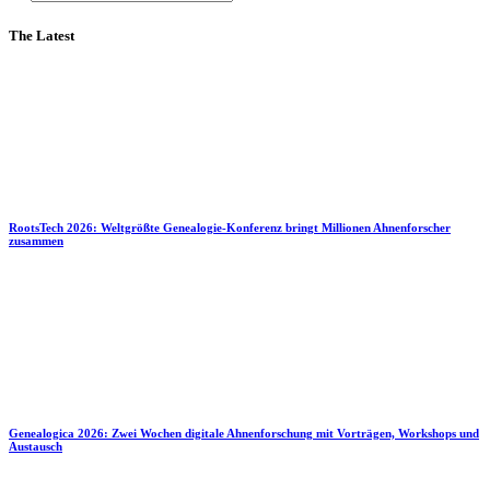
The Latest
RootsTech 2026: Weltgrößte Genealogie-Konferenz bringt Millionen Ahnenforscher
zusammen
Genealogica 2026: Zwei Wochen digitale Ahnenforschung mit Vorträgen, Workshops und
Austausch