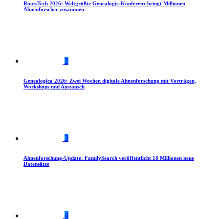
RootsTech 2026: Weltgrößte Genealogie-Konferenz bringt Millionen
Ahnenforscher zusammen
2
Genealogica 2026: Zwei Wochen digitale Ahnenforschung mit Vorträgen,
Workshops und Austausch
3
Ahnenforschung-Update: FamilySearch veröffentlicht 18 Millionen neue
Datensätze
4