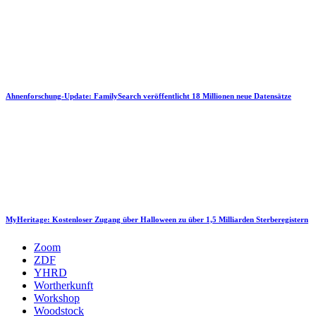
Ahnenforschung-Update: FamilySearch veröffentlicht 18 Millionen neue Datensätze
MyHeritage: Kostenloser Zugang über Halloween zu über 1,5 Milliarden Sterberegistern
Zoom
ZDF
YHRD
Wortherkunft
Workshop
Woodstock