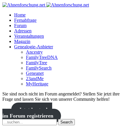
Home
Fernabfrage
Forum
Adressen
Veranstaltungen
Magazin
Genealogie-Anbieter
Ancestry
FamilyTreeDNA
FamilyTree
FamilySearch
Geneanet
23andMe
MyHeritage
Sie sind noch nicht im Forum angemeldet? Stellen Sie jetzt ihre
Frage und lassen Sie sich von unserer Community helfen!
Jetzt kostenlos
im Forum registrieren
Search