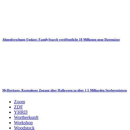
Ahnenforschung-Update: FamilySearch veröffentlicht 18 Millionen neue Datensätze
MyHeritage: Kostenloser Zugang über Halloween zu über 1,5 Milliarden Sterberegistern
Zoom
ZDF
YHRD
Wortherkunft
Workshop
Woodstock