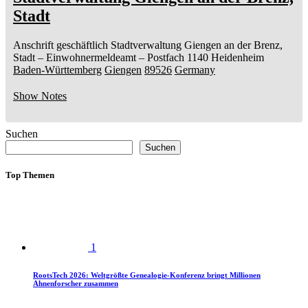
Stadt
Anschrift geschäftlich
Stadtverwaltung Giengen an der Brenz,
Stadt
– Einwohnermeldeamt –
Postfach 1140
Heidenheim
Baden-Württemberg
Giengen
89526
Germany
Show Notes
Suchen
Suchen
Top Themen
1
RootsTech 2026: Weltgrößte Genealogie-Konferenz bringt Millionen
Ahnenforscher zusammen