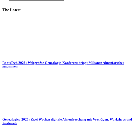
The Latest
RootsTech 2026: Weltgrößte Genealogie-Konferenz bringt Millionen Ahnenforscher
zusammen
Genealogica 2026: Zwei Wochen digitale Ahnenforschung mit Vorträgen, Workshops und
Austausch