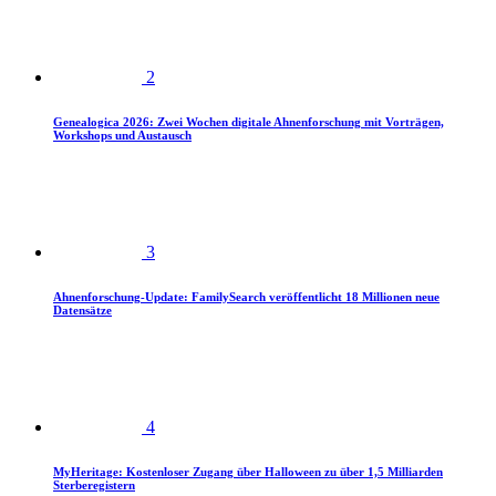
2
Genealogica 2026: Zwei Wochen digitale Ahnenforschung mit Vorträgen,
Workshops und Austausch
3
Ahnenforschung-Update: FamilySearch veröffentlicht 18 Millionen neue
Datensätze
4
MyHeritage: Kostenloser Zugang über Halloween zu über 1,5 Milliarden
Sterberegistern