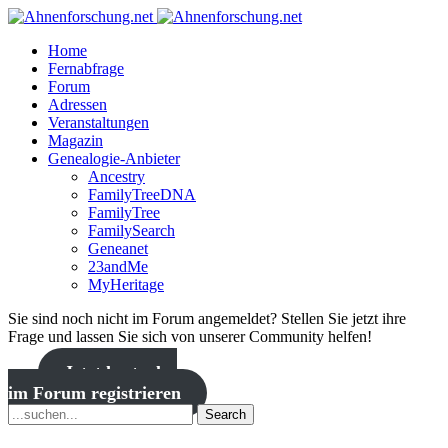
Home
Fernabfrage
Forum
Adressen
Veranstaltungen
Magazin
Genealogie-Anbieter
Ancestry
FamilyTreeDNA
FamilyTree
FamilySearch
Geneanet
23andMe
MyHeritage
Sie sind noch nicht im Forum angemeldet? Stellen Sie jetzt ihre
Frage und lassen Sie sich von unserer Community helfen!
Jetzt kostenlos
im Forum registrieren
Search