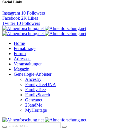
Social Links
Instagram
10
Followers
Facebook
2K
Likes
Twitter
10
Followers
Home
Fernabfrage
Forum
Adressen
Veranstaltungen
Magazin
Genealogie-Anbieter
Ancestry
FamilyTreeDNA
FamilyTree
FamilySearch
Geneanet
23andMe
MyHeritage