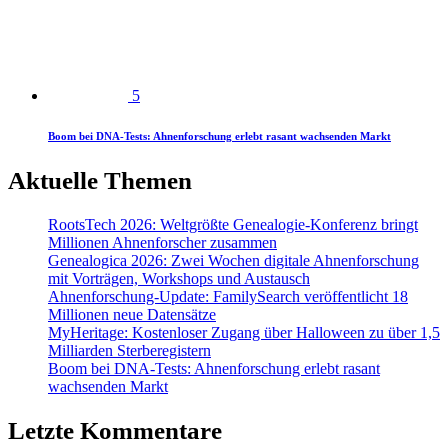
5
Boom bei DNA-Tests: Ahnenforschung erlebt rasant wachsenden Markt
Aktuelle Themen
RootsTech 2026: Weltgrößte Genealogie-Konferenz bringt
Millionen Ahnenforscher zusammen
Genealogica 2026: Zwei Wochen digitale Ahnenforschung
mit Vorträgen, Workshops und Austausch
Ahnenforschung-Update: FamilySearch veröffentlicht 18
Millionen neue Datensätze
MyHeritage: Kostenloser Zugang über Halloween zu über 1,5
Milliarden Sterberegistern
Boom bei DNA-Tests: Ahnenforschung erlebt rasant
wachsenden Markt
Letzte Kommentare