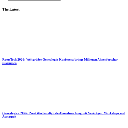
The Latest
RootsTech 2026: Weltgrößte Genealogie-Konferenz bringt Millionen Ahnenforscher
zusammen
Genealogica 2026: Zwei Wochen digitale Ahnenforschung mit Vorträgen, Workshops und
Austausch