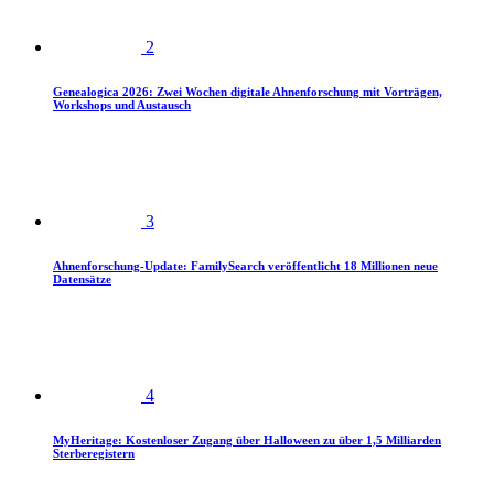
2
Genealogica 2026: Zwei Wochen digitale Ahnenforschung mit Vorträgen,
Workshops und Austausch
3
Ahnenforschung-Update: FamilySearch veröffentlicht 18 Millionen neue
Datensätze
4
MyHeritage: Kostenloser Zugang über Halloween zu über 1,5 Milliarden
Sterberegistern