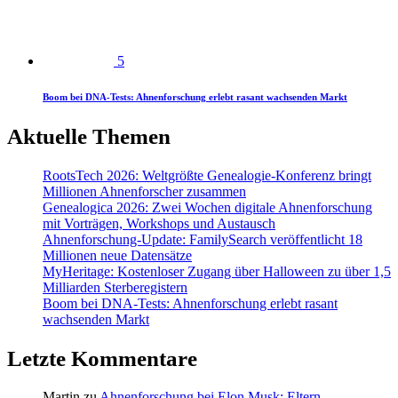
5
Boom bei DNA-Tests: Ahnenforschung erlebt rasant wachsenden Markt
Aktuelle Themen
RootsTech 2026: Weltgrößte Genealogie-Konferenz bringt
Millionen Ahnenforscher zusammen
Genealogica 2026: Zwei Wochen digitale Ahnenforschung
mit Vorträgen, Workshops und Austausch
Ahnenforschung-Update: FamilySearch veröffentlicht 18
Millionen neue Datensätze
MyHeritage: Kostenloser Zugang über Halloween zu über 1,5
Milliarden Sterberegistern
Boom bei DNA-Tests: Ahnenforschung erlebt rasant
wachsenden Markt
Letzte Kommentare
Martin
zu
Ahnenforschung bei Elon Musk: Eltern,