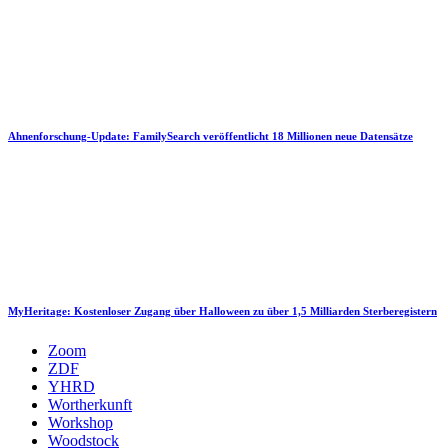
Ahnenforschung-Update: FamilySearch veröffentlicht 18 Millionen neue Datensätze
MyHeritage: Kostenloser Zugang über Halloween zu über 1,5 Milliarden Sterberegistern
Zoom
ZDF
YHRD
Wortherkunft
Workshop
Woodstock