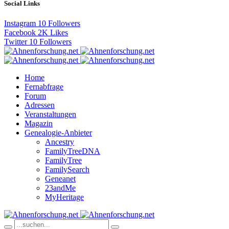
Social Links
Instagram
10
Followers
Facebook
2K
Likes
Twitter
10
Followers
Home
Fernabfrage
Forum
Adressen
Veranstaltungen
Magazin
Genealogie-Anbieter
Ancestry
FamilyTreeDNA
FamilyTree
FamilySearch
Geneanet
23andMe
MyHeritage