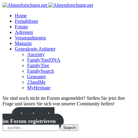
Home
Fernabfrage
Forum
Adressen
Veranstaltungen
Magazin
Genealogie-Anbieter
Ancestry
FamilyTreeDNA
FamilyTree
FamilySearch
Geneanet
23andMe
MyHeritage
Sie sind noch nicht im Forum angemeldet? Stellen Sie jetzt ihre
Frage und lassen Sie sich von unserer Community helfen!
Jetzt kostenlos
im Forum registrieren
Search