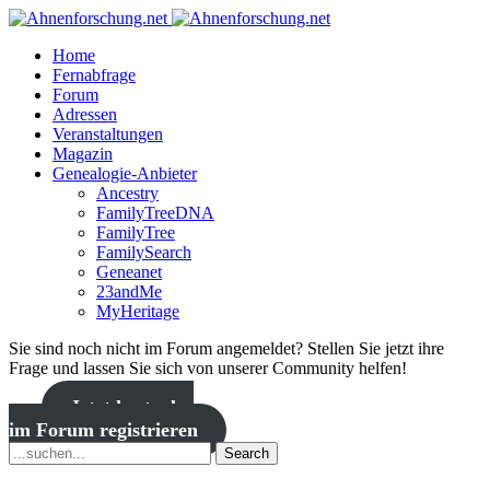
Home
Fernabfrage
Forum
Adressen
Veranstaltungen
Magazin
Genealogie-Anbieter
Ancestry
FamilyTreeDNA
FamilyTree
FamilySearch
Geneanet
23andMe
MyHeritage
Sie sind noch nicht im Forum angemeldet? Stellen Sie jetzt ihre
Frage und lassen Sie sich von unserer Community helfen!
Jetzt kostenlos
im Forum registrieren
Search