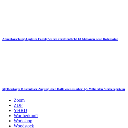
Ahnenforschung-Update: FamilySearch veröffentlicht 18 Millionen neue Datensätze
MyHeritage: Kostenloser Zugang über Halloween zu über 1,5 Milliarden Sterberegistern
Zoom
ZDF
YHRD
Wortherkunft
Workshop
Woodstock