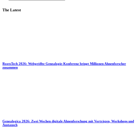
The Latest
RootsTech 2026: Weltgrößte Genealogie-Konferenz bringt Millionen Ahnenforscher
zusammen
Genealogica 2026: Zwei Wochen digitale Ahnenforschung mit Vorträgen, Workshops und
Austausch