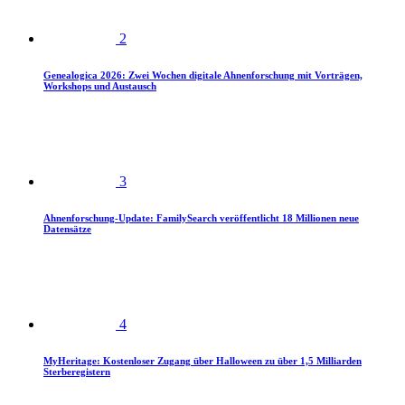
2
Genealogica 2026: Zwei Wochen digitale Ahnenforschung mit Vorträgen,
Workshops und Austausch
3
Ahnenforschung-Update: FamilySearch veröffentlicht 18 Millionen neue
Datensätze
4
MyHeritage: Kostenloser Zugang über Halloween zu über 1,5 Milliarden
Sterberegistern