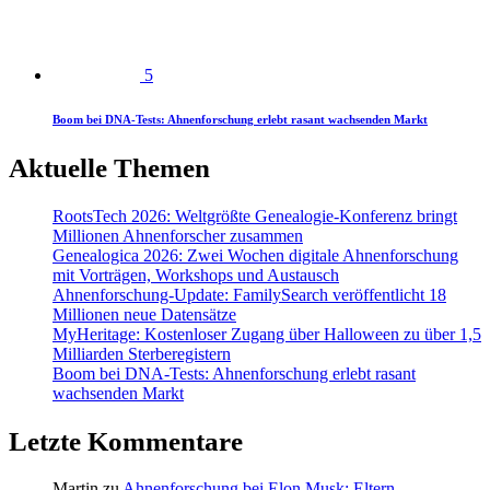
5
Boom bei DNA-Tests: Ahnenforschung erlebt rasant wachsenden Markt
Aktuelle Themen
RootsTech 2026: Weltgrößte Genealogie-Konferenz bringt
Millionen Ahnenforscher zusammen
Genealogica 2026: Zwei Wochen digitale Ahnenforschung
mit Vorträgen, Workshops und Austausch
Ahnenforschung-Update: FamilySearch veröffentlicht 18
Millionen neue Datensätze
MyHeritage: Kostenloser Zugang über Halloween zu über 1,5
Milliarden Sterberegistern
Boom bei DNA-Tests: Ahnenforschung erlebt rasant
wachsenden Markt
Letzte Kommentare
Martin
zu
Ahnenforschung bei Elon Musk: Eltern,