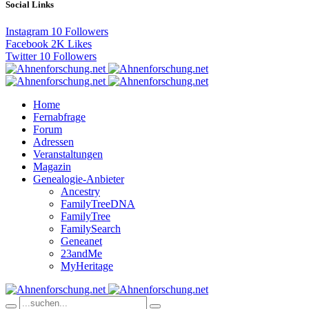
Social Links
Instagram
10
Followers
Facebook
2K
Likes
Twitter
10
Followers
Home
Fernabfrage
Forum
Adressen
Veranstaltungen
Magazin
Genealogie-Anbieter
Ancestry
FamilyTreeDNA
FamilyTree
FamilySearch
Geneanet
23andMe
MyHeritage