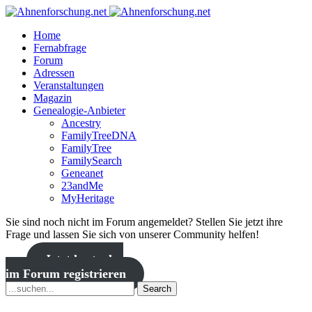
Home
Fernabfrage
Forum
Adressen
Veranstaltungen
Magazin
Genealogie-Anbieter
Ancestry
FamilyTreeDNA
FamilyTree
FamilySearch
Geneanet
23andMe
MyHeritage
Sie sind noch nicht im Forum angemeldet? Stellen Sie jetzt ihre
Frage und lassen Sie sich von unserer Community helfen!
Jetzt kostenlos
im Forum registrieren
Search