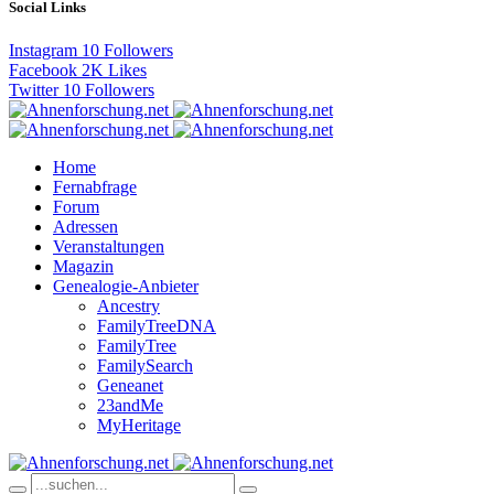
Social Links
Instagram
10
Followers
Facebook
2K
Likes
Twitter
10
Followers
Home
Fernabfrage
Forum
Adressen
Veranstaltungen
Magazin
Genealogie-Anbieter
Ancestry
FamilyTreeDNA
FamilyTree
FamilySearch
Geneanet
23andMe
MyHeritage