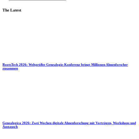
The Latest
RootsTech 2026: Weltgrößte Genealogie-Konferenz bringt Millionen Ahnenforscher
zusammen
Genealogica 2026: Zwei Wochen digitale Ahnenforschung mit Vorträgen, Workshops und
Austausch