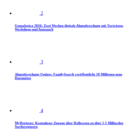
2
Genealogica 2026: Zwei Wochen digitale Ahnenforschung mit Vorträgen,
Workshops und Austausch
3
Ahnenforschung-Update: FamilySearch veröffentlicht 18 Millionen neue
Datensätze
4
MyHeritage: Kostenloser Zugang über Halloween zu über 1,5 Milliarden
Sterberegistern