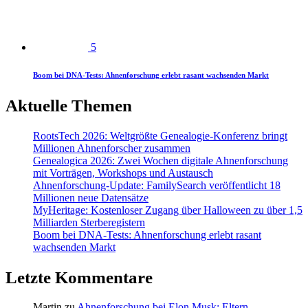
5
Boom bei DNA-Tests: Ahnenforschung erlebt rasant wachsenden Markt
Aktuelle Themen
RootsTech 2026: Weltgrößte Genealogie-Konferenz bringt
Millionen Ahnenforscher zusammen
Genealogica 2026: Zwei Wochen digitale Ahnenforschung
mit Vorträgen, Workshops und Austausch
Ahnenforschung-Update: FamilySearch veröffentlicht 18
Millionen neue Datensätze
MyHeritage: Kostenloser Zugang über Halloween zu über 1,5
Milliarden Sterberegistern
Boom bei DNA-Tests: Ahnenforschung erlebt rasant
wachsenden Markt
Letzte Kommentare
Martin
zu
Ahnenforschung bei Elon Musk: Eltern,