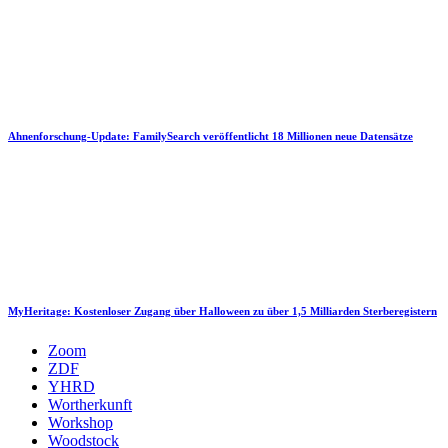
Ahnenforschung-Update: FamilySearch veröffentlicht 18 Millionen neue Datensätze
MyHeritage: Kostenloser Zugang über Halloween zu über 1,5 Milliarden Sterberegistern
Zoom
ZDF
YHRD
Wortherkunft
Workshop
Woodstock