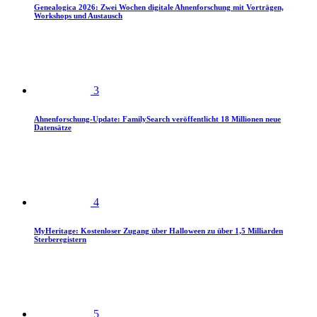
Genealogica 2026: Zwei Wochen digitale Ahnenforschung mit Vorträgen,
Workshops und Austausch
3
Ahnenforschung-Update: FamilySearch veröffentlicht 18 Millionen neue
Datensätze
4
MyHeritage: Kostenloser Zugang über Halloween zu über 1,5 Milliarden
Sterberegistern
5