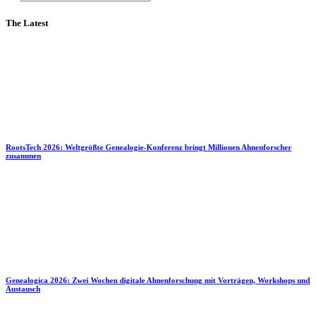
The Latest
RootsTech 2026: Weltgrößte Genealogie-Konferenz bringt Millionen Ahnenforscher
zusammen
Genealogica 2026: Zwei Wochen digitale Ahnenforschung mit Vorträgen, Workshops und
Austausch