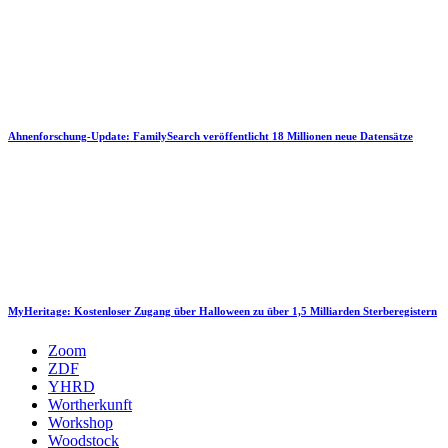
Ahnenforschung-Update: FamilySearch veröffentlicht 18 Millionen neue Datensätze
MyHeritage: Kostenloser Zugang über Halloween zu über 1,5 Milliarden Sterberegistern
Zoom
ZDF
YHRD
Wortherkunft
Workshop
Woodstock