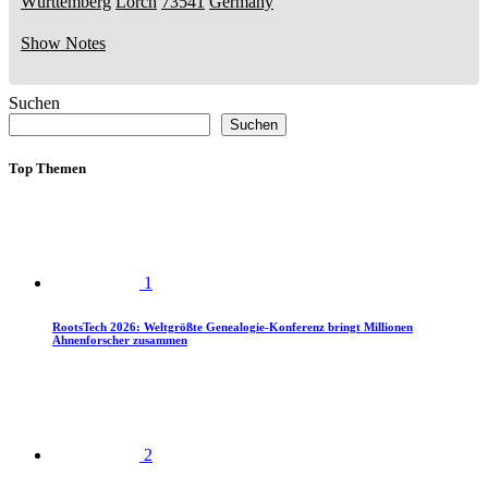
Württemberg
Lorch
73541
Germany
Show Notes
Suchen
Suchen
Top Themen
1
RootsTech 2026: Weltgrößte Genealogie-Konferenz bringt Millionen
Ahnenforscher zusammen
2