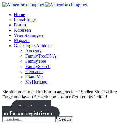
Home
Fernabfrage
Forum
Adressen
Veranstaltungen
Magazin
Genealogie-Anbieter
Ancestry
FamilyTreeDNA
FamilyTree
FamilySearch
Geneanet
23andMe
MyHeritage
Sie sind noch nicht im Forum angemeldet? Stellen Sie jetzt ihre
Frage und lassen Sie sich von unserer Community helfen!
Jetzt kostenlos
im Forum registrieren
Search