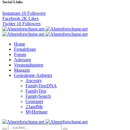
Social Links
Instagram
10
Followers
Facebook
2K
Likes
Twitter
10
Followers
Home
Fernabfrage
Forum
Adressen
Veranstaltungen
Magazin
Genealogie-Anbieter
Ancestry
FamilyTreeDNA
FamilyTree
FamilySearch
Geneanet
23andMe
MyHeritage