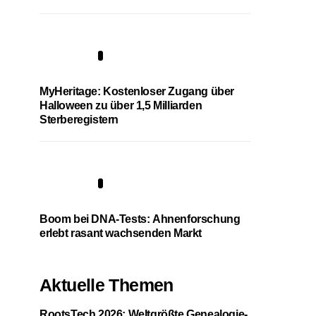
4
MyHeritage: Kostenloser Zugang über
Halloween zu über 1,5 Milliarden
Sterberegistern
5
Boom bei DNA-Tests: Ahnenforschung
erlebt rasant wachsenden Markt
Aktuelle Themen
RootsTech 2026: Weltgrößte Genealogie-