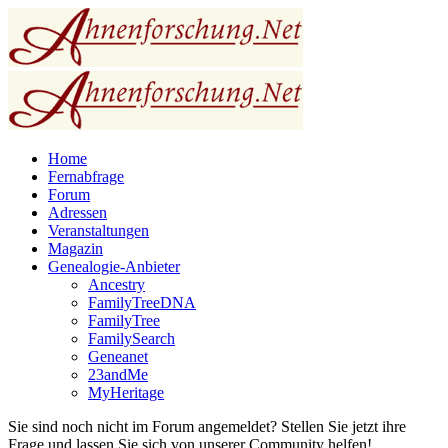
Home
Fernabfrage
Forum
Adressen
Veranstaltungen
Magazin
Genealogie-Anbieter
Ancestry
FamilyTreeDNA
FamilyTree
FamilySearch
Geneanet
23andMe
MyHeritage
Sie sind noch nicht im Forum angemeldet? Stellen Sie jetzt ihre
Frage und lassen Sie sich von unserer Community helfen!