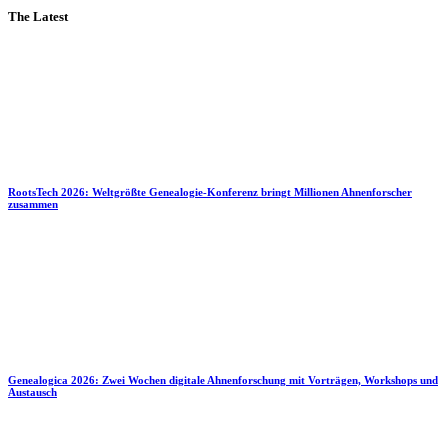
The Latest
RootsTech 2026: Weltgrößte Genealogie-Konferenz bringt Millionen Ahnenforscher
zusammen
Genealogica 2026: Zwei Wochen digitale Ahnenforschung mit Vorträgen, Workshops und
Austausch