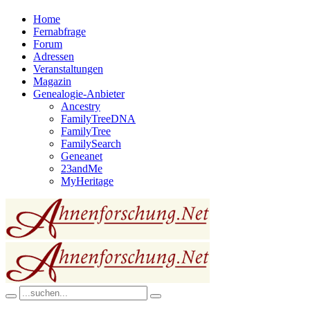
Home
Fernabfrage
Forum
Adressen
Veranstaltungen
Magazin
Genealogie-Anbieter
Ancestry
FamilyTreeDNA
FamilyTree
FamilySearch
Geneanet
23andMe
MyHeritage