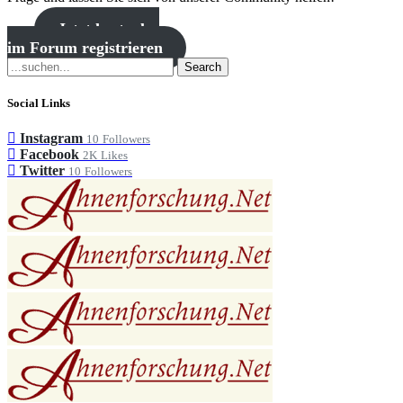
Jetzt kostenlos
im Forum registrieren
Search
Social Links
Instagram
10
Followers
Facebook
2K
Likes
Twitter
10
Followers