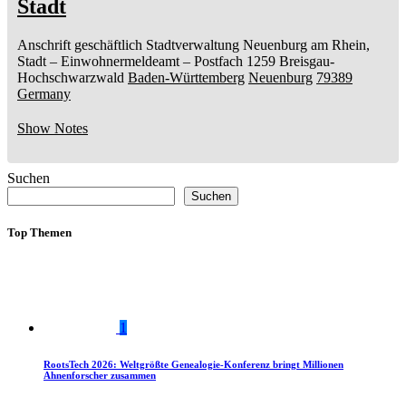
Stadt
Anschrift geschäftlich
Stadtverwaltung Neuenburg am Rhein,
Stadt
– Einwohnermeldeamt –
Postfach 1259
Breisgau-
Hochschwarzwald
Baden-Württemberg
Neuenburg
79389
Germany
Show Notes
Suchen
Suchen
Top Themen
1
RootsTech 2026: Weltgrößte Genealogie-Konferenz bringt Millionen
Ahnenforscher zusammen