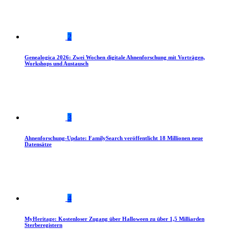
2
Genealogica 2026: Zwei Wochen digitale Ahnenforschung mit Vorträgen,
Workshops und Austausch
3
Ahnenforschung-Update: FamilySearch veröffentlicht 18 Millionen neue
Datensätze
4
MyHeritage: Kostenloser Zugang über Halloween zu über 1,5 Milliarden
Sterberegistern