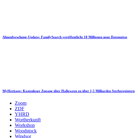
Ahnenforschung-Update: FamilySearch veröffentlicht 18 Millionen neue Datensätze
MyHeritage: Kostenloser Zugang über Halloween zu über 1,5 Milliarden Sterberegistern
Zoom
ZDF
YHRD
Wortherkunft
Workshop
Woodstock
Windsor