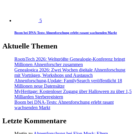
5
Boom bei DNA-Tests: Ahnenforschung erlebt rasant wachsenden Markt
Aktuelle Themen
RootsTech 2026: Weltgrößte Genealogie-Konferenz bringt
Millionen Ahnenforscher zusammen
Genealogica 2026: Zwei Wochen digitale Ahnenforschung
mit Vorträgen, Workshops und Austausch
Ahnenforschung-Update: FamilySearch veröffentlicht 18
Millionen neue Datensätze
MyHeritage: Kostenloser Zugang über Halloween zu über 1,5
Milliarden Sterberegistern
Boom bei DNA-Tests: Ahnenforschung erlebt rasant
wachsenden Markt
Letzte Kommentare
Martin
zu
Ahnenforschung bei Elon Musk: Eltern,