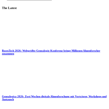
The Latest
RootsTech 2026: Weltgrößte Genealogie-Konferenz bringt Millionen Ahnenforscher
zusammen
Genealogica 2026: Zwei Wochen digitale Ahnenforschung mit Vorträgen, Workshops und
Austausch