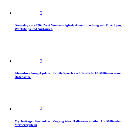
2
Genealogica 2026: Zwei Wochen digitale Ahnenforschung mit Vorträgen,
Workshops und Austausch
3
Ahnenforschung-Update: FamilySearch veröffentlicht 18 Millionen neue
Datensätze
4
MyHeritage: Kostenloser Zugang über Halloween zu über 1,5 Milliarden
Sterberegistern