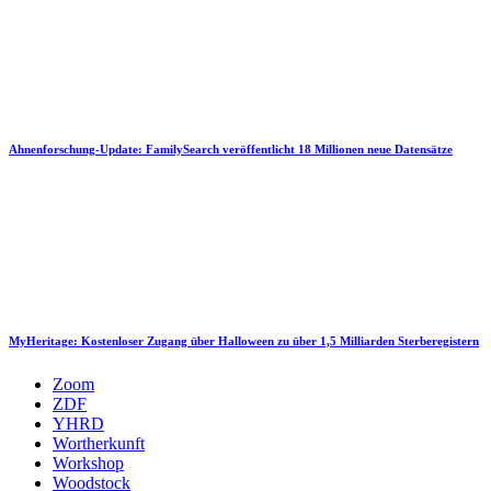
Ahnenforschung-Update: FamilySearch veröffentlicht 18 Millionen neue Datensätze
MyHeritage: Kostenloser Zugang über Halloween zu über 1,5 Milliarden Sterberegistern
Zoom
ZDF
YHRD
Wortherkunft
Workshop
Woodstock