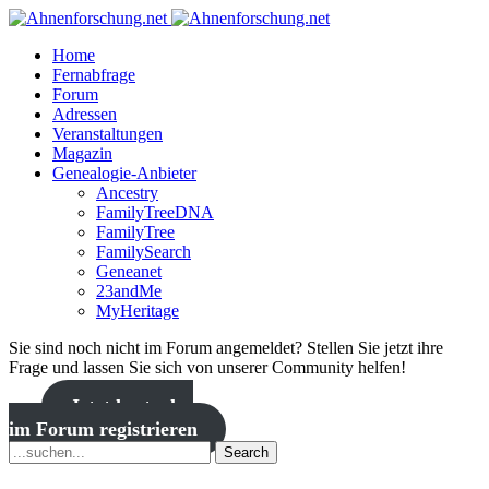
Home
Fernabfrage
Forum
Adressen
Veranstaltungen
Magazin
Genealogie-Anbieter
Ancestry
FamilyTreeDNA
FamilyTree
FamilySearch
Geneanet
23andMe
MyHeritage
Sie sind noch nicht im Forum angemeldet? Stellen Sie jetzt ihre
Frage und lassen Sie sich von unserer Community helfen!
Jetzt kostenlos
im Forum registrieren
Search