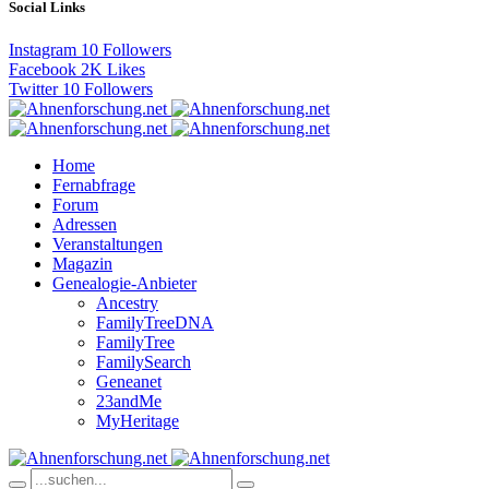
Social Links
Instagram
10
Followers
Facebook
2K
Likes
Twitter
10
Followers
Home
Fernabfrage
Forum
Adressen
Veranstaltungen
Magazin
Genealogie-Anbieter
Ancestry
FamilyTreeDNA
FamilyTree
FamilySearch
Geneanet
23andMe
MyHeritage