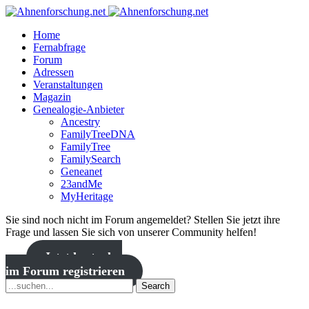
Home
Fernabfrage
Forum
Adressen
Veranstaltungen
Magazin
Genealogie-Anbieter
Ancestry
FamilyTreeDNA
FamilyTree
FamilySearch
Geneanet
23andMe
MyHeritage
Sie sind noch nicht im Forum angemeldet? Stellen Sie jetzt ihre
Frage und lassen Sie sich von unserer Community helfen!
Jetzt kostenlos
im Forum registrieren
Search