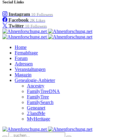
Social Links
Instagram
10
Followers
Facebook
2K
Likes
Twitter
10
Followers
Home
Fernabfrage
Forum
Adressen
Veranstaltungen
Magazin
Genealogie-Anbieter
Ancestry
FamilyTreeDNA
FamilyTree
FamilySearch
Geneanet
23andMe
MyHeritage