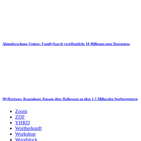
Ahnenforschung-Update: FamilySearch veröffentlicht 18 Millionen neue Datensätze
MyHeritage: Kostenloser Zugang über Halloween zu über 1,5 Milliarden Sterberegistern
Zoom
ZDF
YHRD
Wortherkunft
Workshop
Woodstock