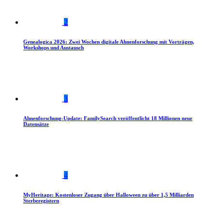
2
Genealogica 2026: Zwei Wochen digitale Ahnenforschung mit Vorträgen,
Workshops und Austausch
3
Ahnenforschung-Update: FamilySearch veröffentlicht 18 Millionen neue
Datensätze
4
MyHeritage: Kostenloser Zugang über Halloween zu über 1,5 Milliarden
Sterberegistern