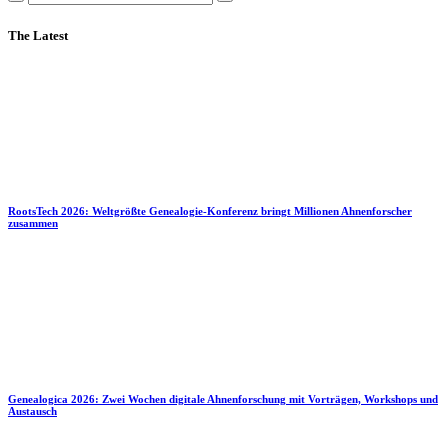
The Latest
RootsTech 2026: Weltgrößte Genealogie-Konferenz bringt Millionen Ahnenforscher
zusammen
Genealogica 2026: Zwei Wochen digitale Ahnenforschung mit Vorträgen, Workshops und
Austausch