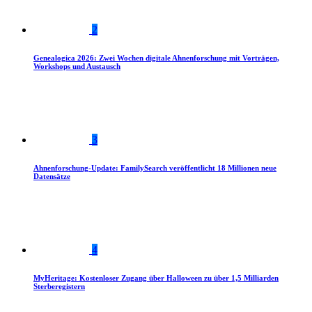
2
Genealogica 2026: Zwei Wochen digitale Ahnenforschung mit Vorträgen,
Workshops und Austausch
3
Ahnenforschung-Update: FamilySearch veröffentlicht 18 Millionen neue
Datensätze
4
MyHeritage: Kostenloser Zugang über Halloween zu über 1,5 Milliarden
Sterberegistern