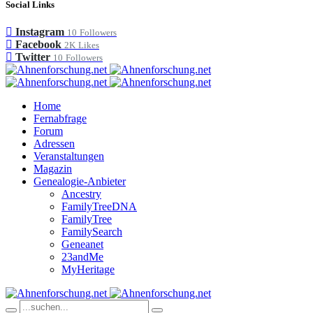
Social Links
Instagram
10
Followers
Facebook
2K
Likes
Twitter
10
Followers
Home
Fernabfrage
Forum
Adressen
Veranstaltungen
Magazin
Genealogie-Anbieter
Ancestry
FamilyTreeDNA
FamilyTree
FamilySearch
Geneanet
23andMe
MyHeritage