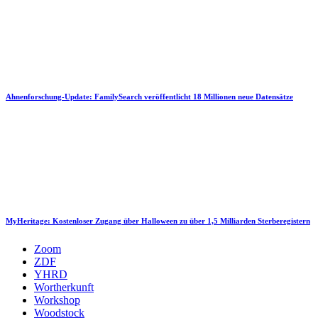
Ahnenforschung-Update: FamilySearch veröffentlicht 18 Millionen neue Datensätze
MyHeritage: Kostenloser Zugang über Halloween zu über 1,5 Milliarden Sterberegistern
Zoom
ZDF
YHRD
Wortherkunft
Workshop
Woodstock