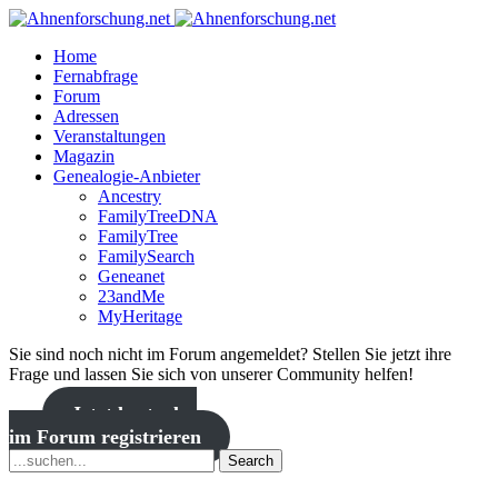
Home
Fernabfrage
Forum
Adressen
Veranstaltungen
Magazin
Genealogie-Anbieter
Ancestry
FamilyTreeDNA
FamilyTree
FamilySearch
Geneanet
23andMe
MyHeritage
Sie sind noch nicht im Forum angemeldet? Stellen Sie jetzt ihre
Frage und lassen Sie sich von unserer Community helfen!
Jetzt kostenlos
im Forum registrieren
Search