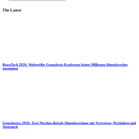
The Latest
RootsTech 2026: Weltgrößte Genealogie-Konferenz bringt Millionen Ahnenforscher
zusammen
Genealogica 2026: Zwei Wochen digitale Ahnenforschung mit Vorträgen, Workshops und
Austausch