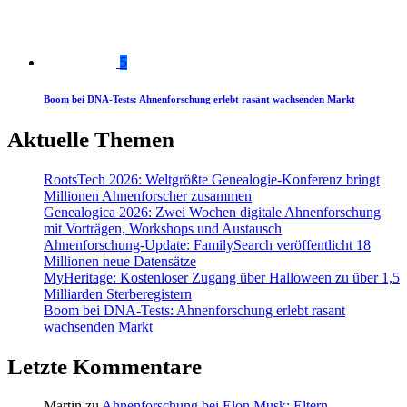
5
Boom bei DNA-Tests: Ahnenforschung erlebt rasant wachsenden Markt
Aktuelle Themen
RootsTech 2026: Weltgrößte Genealogie-Konferenz bringt
Millionen Ahnenforscher zusammen
Genealogica 2026: Zwei Wochen digitale Ahnenforschung
mit Vorträgen, Workshops und Austausch
Ahnenforschung-Update: FamilySearch veröffentlicht 18
Millionen neue Datensätze
MyHeritage: Kostenloser Zugang über Halloween zu über 1,5
Milliarden Sterberegistern
Boom bei DNA-Tests: Ahnenforschung erlebt rasant
wachsenden Markt
Letzte Kommentare
Martin
zu
Ahnenforschung bei Elon Musk: Eltern,