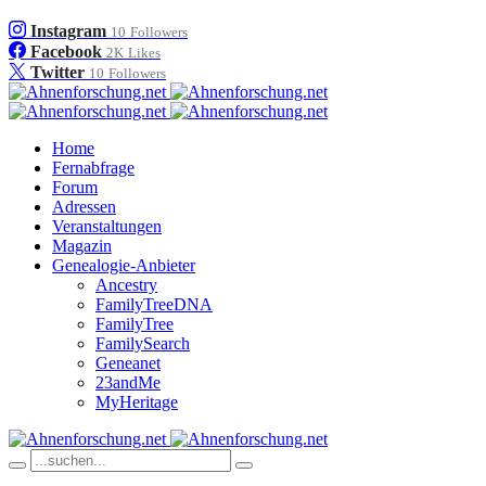
Instagram
10
Followers
Facebook
2K
Likes
Twitter
10
Followers
Home
Fernabfrage
Forum
Adressen
Veranstaltungen
Magazin
Genealogie-Anbieter
Ancestry
FamilyTreeDNA
FamilyTree
FamilySearch
Geneanet
23andMe
MyHeritage