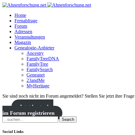
Home
Fernabfrage
Forum
Adressen
Veranstaltungen
Magazin
Genealogie-Anbieter
Ancestry
FamilyTreeDNA
FamilyTree
FamilySearch
Geneanet
23andMe
MyHeritage
Sie sind noch nicht im Forum angemeldet? Stellen Sie jetzt ihre Frag
Jetzt kostenlos
im Forum registrieren
Search
Social Links