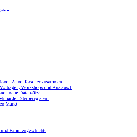
istern
llionen Ahnenforscher zusammen
 Vorträgen, Workshops und Austausch
onen neue Datensätze
lliarden Sterberegistern
en Markt
 und Familiengeschichte