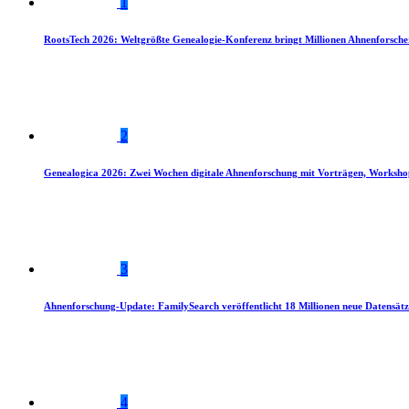
1
RootsTech 2026: Weltgrößte Genealogie-Konferenz bringt Millionen Ahnenforsch
2
Genealogica 2026: Zwei Wochen digitale Ahnenforschung mit Vorträgen, Worksho
3
Ahnenforschung-Update: FamilySearch veröffentlicht 18 Millionen neue Datensätz
4