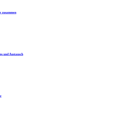
er zusammen
ps und Austausch
e