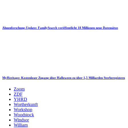
Ahnenforschung-Update: FamilySearch veröffentlicht 18 Millionen neue Datensätze
MyHeritage: Kostenloser Zugang über Halloween zu über 1,5 Milliarden Sterberegistern
Zoom
ZDF
YHRD
Wortherkunft
Workshop
Woodstock
Windsor
William