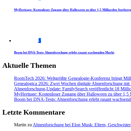
MyHeritage: Kostenloser Zugang über Halloween zu über 1,5 Milliarden Sterbereg
5
Boom bei DNA-Tests: Ahnenforschung erlebt rasant wachsenden Markt
Aktuelle Themen
RootsTech 2026: Weltgrößte Genealogie-Konferenz bringt Mi
Genealogica 2026: Zwei Wochen digitale Ahnenforschung mit
Ahnenforschung-Update: FamilySearch veröffentlicht 18 Milli
MyHeritage: Kostenloser Zugang über Halloween zu über 1,5 Mi
Boom bei DNA-Tests: Ahnenforschung erlebt rasant wachsend
Letzte Kommentare
Martin
zu
Ahnenforschung bei Elon Musk: Eltern, Geschwister