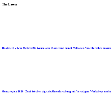
The Latest
RootsTech 2026: Weltgrößte Genealogie-Konferenz bringt Millionen Ahnenforscher zusa
Genealogica 2026: Zwei Wochen digitale Ahnenforschung mit Vorträgen, Workshops und A