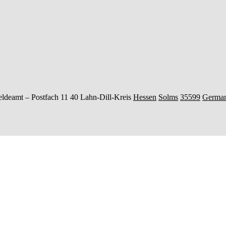
ldeamt –
Postfach 11 40
Lahn-Dill-Kreis
Hessen
Solms
35599
Germa