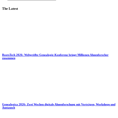
The Latest
RootsTech 2026: Weltgrößte Genealogie-Konferenz bringt Millionen Ahnenforscher
zusammen
Genealogica 2026: Zwei Wochen digitale Ahnenforschung mit Vorträgen, Workshops und
Austausch