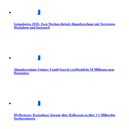
2
Genealogica 2026: Zwei Wochen digitale Ahnenforschung mit Vorträgen,
Workshops und Austausch
3
Ahnenforschung-Update: FamilySearch veröffentlicht 18 Millionen neue
Datensätze
4
MyHeritage: Kostenloser Zugang über Halloween zu über 1,5 Milliarden
Sterberegistern