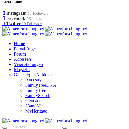
Social Links
Instagram
10
Followers
Facebook
2K
Likes
Twitter
10
Followers
Home
Fernabfrage
Forum
Adressen
Veranstaltungen
Magazin
Genealogie-Anbieter
Ancestry
FamilyTreeDNA
FamilyTree
FamilySearch
Geneanet
23andMe
MyHeritage