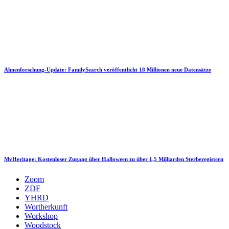
Ahnenforschung-Update: FamilySearch veröffentlicht 18 Millionen neue Datensätze
MyHeritage: Kostenloser Zugang über Halloween zu über 1,5 Milliarden Sterberegistern
Zoom
ZDF
YHRD
Wortherkunft
Workshop
Woodstock