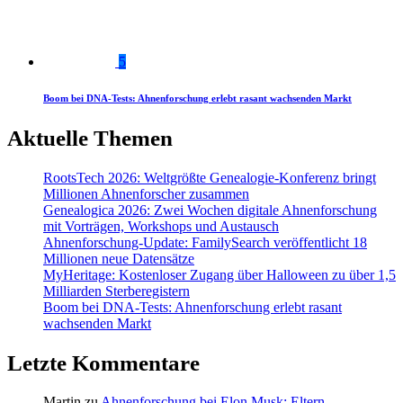
5
Boom bei DNA-Tests: Ahnenforschung erlebt rasant wachsenden Markt
Aktuelle Themen
RootsTech 2026: Weltgrößte Genealogie-Konferenz bringt
Millionen Ahnenforscher zusammen
Genealogica 2026: Zwei Wochen digitale Ahnenforschung
mit Vorträgen, Workshops und Austausch
Ahnenforschung-Update: FamilySearch veröffentlicht 18
Millionen neue Datensätze
MyHeritage: Kostenloser Zugang über Halloween zu über 1,5
Milliarden Sterberegistern
Boom bei DNA-Tests: Ahnenforschung erlebt rasant
wachsenden Markt
Letzte Kommentare
Martin
zu
Ahnenforschung bei Elon Musk: Eltern,