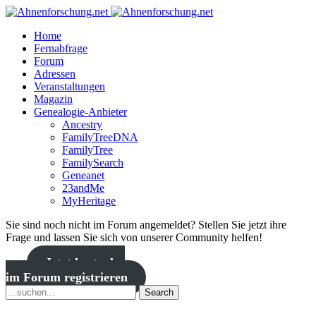
Home
Fernabfrage
Forum
Adressen
Veranstaltungen
Magazin
Genealogie-Anbieter
Ancestry
FamilyTreeDNA
FamilyTree
FamilySearch
Geneanet
23andMe
MyHeritage
Sie sind noch nicht im Forum angemeldet? Stellen Sie jetzt ihre
Frage und lassen Sie sich von unserer Community helfen!
Jetzt kostenlos
im Forum registrieren
Search